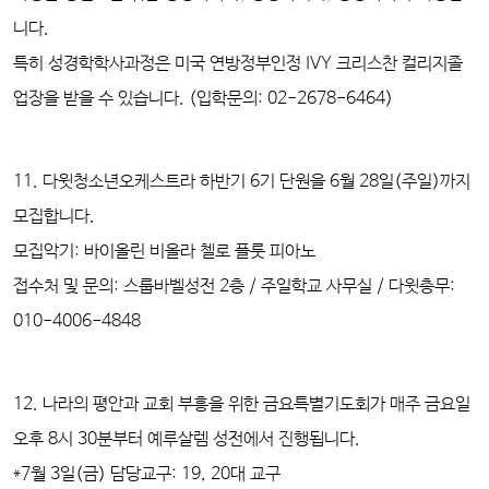
니다.
특히 성경학학사과정은 미국 연방정부인정 IVY 크리스찬 컬리지졸
업장을 받을 수 있습니다. (입학문의: 02-2678-6464)
11. 다윗청소년오케스트라 하반기 6기 단원을 6월 28일(주일)까지
모집합니다.
모집악기: 바이올린 비올라 첼로 플룻 피아노
접수처 및 문의: 스룹바벨성전 2층 / 주일학교 사무실 / 다윗총무:
010-4006-4848
12. 나라의 평안과 교회 부흥을 위한 금요특별기도회
가 매주 금요일
오후 8시 30분부터 예루살렘 성전에서 진행됩니다.
*7월 3일(금) 담당교구: 19, 20대 교구