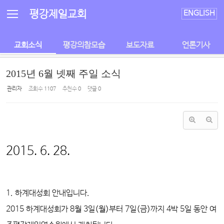
Sketchbook5, 스케치북5
Sketchbook5, 스케치북5
평강제일교회
ENGLISH
교회소식
평강의참모습
보도자료
언론기사
2015년 6월 넷째 주일 소식
관리자
조회 수
1107
추천 수
0
댓글
0
2015. 6. 28.
1. 하계대성회 안내입니다.
2015 하계대성회가 8월 3일(월)부터 7일(금)까지 4박 5일 동안 여