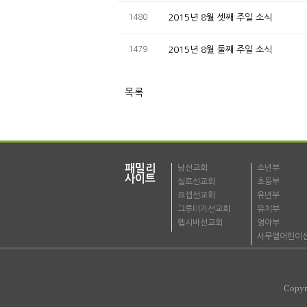
1480
2015년 8월 셋째 주일 소식
1479
2015년 8월 둘째 주일 소식
목록
패밀리
남선교회
소년부
사이트
실로선교회
초등부
요셉선교회
유년부
그루터기선교회
유치부
헵시바선교회
영아부
사무엘어린이
Copyr