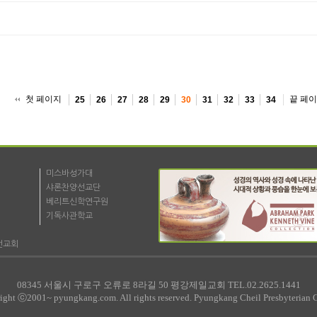
첫 페이지
끝 페
25
26
27
28
29
30
31
32
33
34
미스바성가대
샤론찬양선교단
베리트신학연구원
기독사관학교
선교회
08345 서울시 구로구 오류로 8라길 50 평강제일교회 TEL.02.2625.1441
ight ⓒ2001~ pyungkang.com. All rights reserved. Pyungkang Cheil Presbyterian 