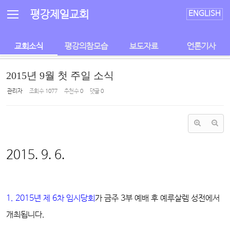
Sketchbook5, 스케치북5
Sketchbook5, 스케치북5
평강제일교회
ENGLISH
교회소식
평강의참모습
보도자료
언론기사
2015년 9월 첫 주일 소식
관리자
조회 수
1077
추천 수
0
댓글
0
2015. 9. 6.
1. 2015년 제 6차 임시당회
가 금주 3부 예배 후 예루살렘 성전에서
개최됩니다.