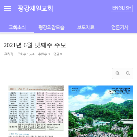
Sketchbook5, 스케치북5
Sketchbook5, 스케치북5
평강제일교회
ENGLISH
교회소식
평강의참모습
보도자료
언론기사
2021년 6월 넷째주 주보
관리자
조회 수
1574
추천 수
0
댓글
0