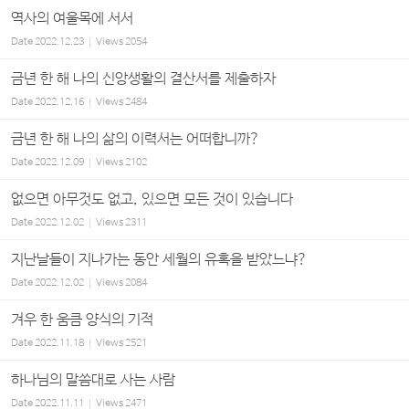
역사의 여울목에 서서
Date
2022.12.23
Views
2054
금년 한 해 나의 신앙생활의 결산서를 제출하자
Date
2022.12.16
Views
2484
금년 한 해 나의 삶의 이력서는 어떠합니까?
Date
2022.12.09
Views
2102
없으면 아무것도 없고, 있으면 모든 것이 있습니다
Date
2022.12.02
Views
2311
지난날들이 지나가는 동안 세월의 유혹을 받았느냐?
Date
2022.12.02
Views
2084
겨우 한 움큼 양식의 기적
Date
2022.11.18
Views
2521
하나님의 말씀대로 사는 사람
Date
2022.11.11
Views
2471