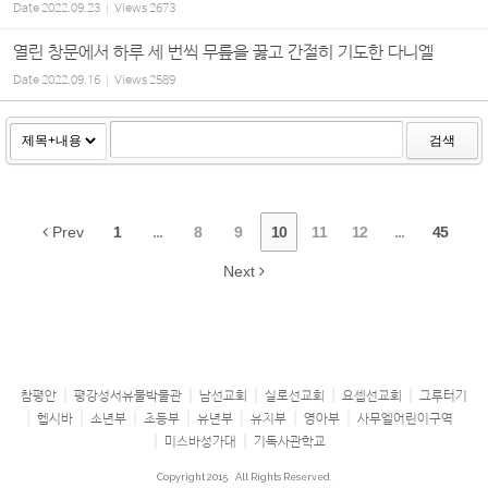
Date
2022.09.23
Views
2673
열린 창문에서 하루 세 번씩 무릎을 꿇고 간절히 기도한 다니엘
Date
2022.09.16
Views
2589
검색
Prev
1
...
8
9
10
11
12
...
45
Next
참평안
평강성서유물박물관
남선교회
실로선교회
요셉선교회
그루터기
헵시바
소년부
초등부
유년부
유치부
영아부
사무엘어린이구역
미스바성가대
기독사관학교
Copyright 2015
All Rights Reserved.