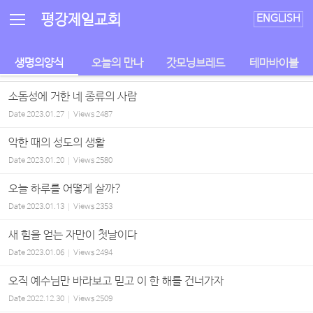
Sketchbook5, 스케치북5
Sketchbook5, 스케치북5
평강제일교회
ENGLISH
생명의양식
오늘의 만나
갓모닝브레드
테마바이블
소돔성에 거한 네 종류의 사람
Date
2023.01.27
Views
2487
악한 때의 성도의 생활
Date
2023.01.20
Views
2580
오늘 하루를 어떻게 살까?
Date
2023.01.13
Views
2353
새 힘을 얻는 자만이 첫날이다
Date
2023.01.06
Views
2494
오직 예수님만 바라보고 믿고 이 한 해를 건너가자
Date
2022.12.30
Views
2509