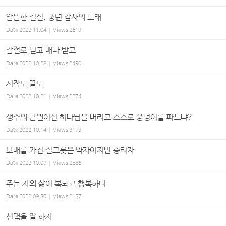
알뜰한 결실, 풍년 감사의 노래
Date
2022.11.04
Views
2619
갑절로 믿고 배나 받고
Date
2022.10.28
Views
2490
시작도 끝도
Date
2022.10.21
Views
2274
생수의 근원이신 하나님을 버리고 스스로 웅덩이를 파느냐?
Date
2022.10.14
Views
3173
보배를 가진 질그릇은 약자이지만 승리자
Date
2022.10.09
Views
2586
주는 자의 삶이 복되고 행복하다
Date
2022.09.30
Views
2157
선택을 잘 하자