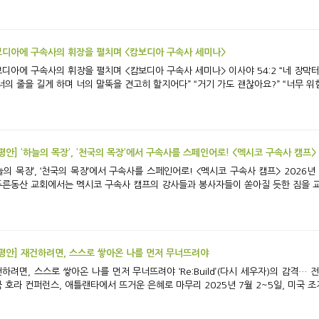
디아에 구속사의 휘장을 펼치며 <캄보디아 구속사 세미나>
에 구속사의 휘장을 펼치며 <캄보디아 구속사 세미나> 이사야 54:2 “네 장막터를 넓히며 네 처소의 휘장을 아끼지 말고 널리 펴
되 너의 줄을 길게 하며 너의 말뚝을 견고히 할지어다” “거기 가도
평안] ‘하늘의 목장’, ‘천국의 목장’에서 구속사를 스페인어로! <멕시코 구속사 캠프>
 목장’, ‘천국의 목장’에서 구속사를 스페인어로! <멕시코 구속사 캠프> 2026년 2월 2일 오전 7시. 동이 트기 시작한 시간에 LA
른동산 교회에서는 멕시코 구속사 캠프의 강사들과 봉사자들이 쏟아질 듯한 짐을 교회
평안] 재건하려면, 스스로 쌓아온 나를 먼저 무너뜨려야
 스스로 쌓아온 나를 먼저 무너뜨려야 ‘Re:Build’(다시 세우자)의 감격… 전 세계 청년들, 믿음의 성전을 다시 세우다 2025
미국 호라 컨퍼런스, 애틀랜타에서 뜨거운 은혜로 마무리 2025