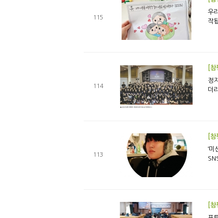
우리들의 사순절 갓난아이부터 
115
작됩
[참
정지 없는 역사 사명자의 양성에도 
114
더라
[참
‘미션’의 
113
SN
[참
포토뉴스 기독사관학교 <은혜 언약의 표징 제사와 율법