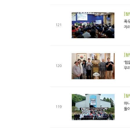
[참
폭우가 
121
자리
[참
‘힘없이는 
120
우리
[참
하나님의
119
돌아