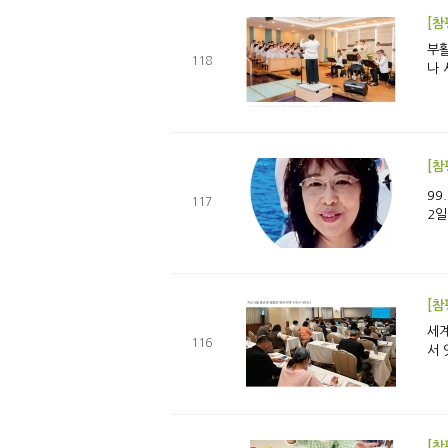
[참
부활절에 회복된 1부
118
[참
99.9
117
2일
[참
세계는 우리의 교구다 유
116
서 
[참