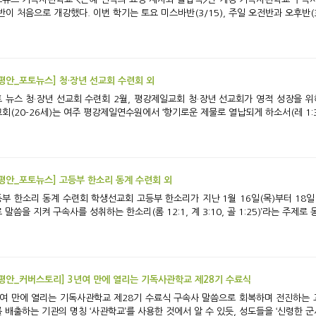
반이 처음으로 개강했다. 이번 학기는 토요 미스바반(3/15), 주일 오전반과 오후반(3/1
평안_포토뉴스] 청·장년 선교회 수련회 외
교회 청·장년 선교회가 영적 성장을 위해 수련회와 워크숍을 개최했다. 청년1부 헵시바
회(20-26세)는 여주 평강제일연수원에서 ‘향기로운 제물로 열납되게 하소서(레 1:3-17, 2
평안_포토뉴스] 고등부 한소리 동계 수련회 외
 수련회 학생선교회 고등부 한소리가 지난 1월 16일(목)부터 18일(토)까지 오색 여호와이레 수양관에서 ‘참된 예배
 말씀을 지켜 구속사를 성취하는 한소리(롬 12:1, 계 3:10, 골 1:25)’라는 주제로 
평안_커버스토리] 3년여 만에 열리는 기독사관학교 제28기 수료식
에 열리는 기독사관학교 제28기 수료식 구속사 말씀으로 회복하며 전진하는 교회 < 평강제일교회 기독사관학교>는 군(軍) 간
 배출하는 기관의 명칭 ‘사관학교’를 사용한 것에서 알 수 있듯, 성도들을 ‘신령한 군사(딤후