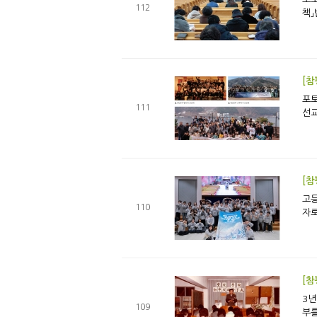
112
책」
[참
포토 뉴스 청·장년 선교회 수련회 2월, 평강제일
111
선교
[참
고등부 한소리 동계
110
자로
[참
3년여 만
109
부를