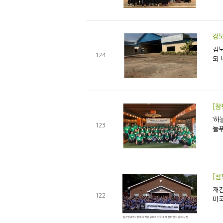
캄보
캄보디아
124
[참
‘하늘의
123
늘푸
[참
재건하려면,
122