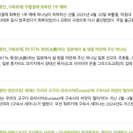
평안_기획취재] 부활절에 회복된 1부 예배
 예배 하나님이 허락하신 선물 2025년 4월 20일 부활절, 마침내 1부 예배가 재개되었다. 근 20개월 만이다. 코로
나 사태로 일시 멈추었다가 회복되었
평안_기획취재] 99.97% 화장(火葬)하는 일본에서 쉴 땅을 마련해 주신 하나님
7% 화장(火葬)하는 일본에서 쉴 땅을 마련해 주신 하나님 일본 선교의 주춧돌, 스즈키 유미코 권사 하나님 품에 묻히다 지난 5월
, 일본 홋카이도 요이치에서 강태진 목사(도쿄 사이타마 은총 그리스도교회)의 집례 하
평안-현장르포] 세계는 우리의 교구다-유라시아(Eurasia)에 구속사의 씨앗이 떨어지
라시아(Eurasia)에 구속사의 씨앗이 떨어지다! 지난 2월~3월 인도, 이집트, 튀르키예(앙카라, 이스탄불) 등에
잇따라 <구속사 세미나>가 열렸다. 우선 튀르키예 구속사 세미나는 2024년도 이스탄불(I
평안-커버스토리] 우리들의 사순절 - 갓난아이부터 청년들까지, 평강의 미래들의 