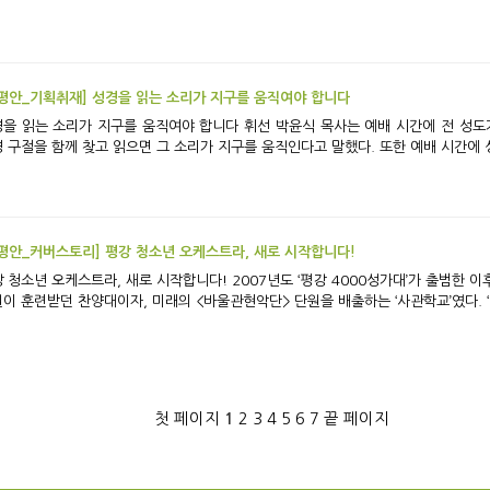
평안_기획취재] 성경을 읽는 소리가 지구를 움직여야 합니다
 소리가 지구를 움직여야 합니다 휘선 박윤식 목사는 예배 시간에 전 성도가 함께 성경을 소리 내어 읽도록 유도하곤 했다.
 구절을 함께 찾고 읽으면 그 소리가 지구를 움직인다고 말했다. 또한 예배 시간에 성
평안_커버스토리] 평강 청소년 오케스트라, 새로 시작합니다!
, 새로 시작합니다! 2007년도 ‘평강 4000성가대’가 출범한 이후 <평강 청소년 오케스트라>는 한때 100여 명의
이 훈련받던 찬양대이자, 미래의 <바울관현악단> 단원을 배출하는 ‘사관학교’였다. ‘바
첫 페이지
1
2
3
4
5
6
7
끝 페이지