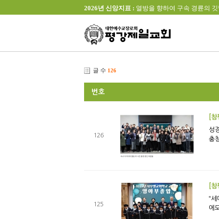
2026년 신앙지표 :
열방을 향하여 구속 경륜의 깃발을 높이 
글 수
126
번호
[참
성경적 세
126
충청
[참
“세대별 맞춤
125
에도