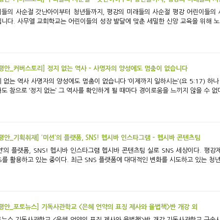
청년들까지, 평강의 미래들의 사순절 평강 어린이들의 사순절 평강 어린이들의 신앙 교육은 0세부터 시
니다. 사무엘 교회학교는 어린이들의 성장 발달에 맞춘 세밀한 신앙 교육을 위해 노력
평안_커버스토리] 정지 없는 역사 - 사명자의 양성에도 멈춤이 없습니다
멈춤이 없습니다 ‘이제까지 일하시는’(요 5:17) 하나님의 역사에 멈춤이 있을 수 없음을 알고 있다 하
도 참으로 ‘정지 없는’ 그 역사를 확인하게 될 때마다 경이로움을 느끼지 않을 수 없다.
평안_기획취재] ‘미션’의 플랫폼, SNS! 헵시바 인스타그램 - 헵시바 콘텐츠팀
플랫폼, SNS! 헵시바 인스타그램 헵시바 콘텐츠팀 실로 SNS 세상이다. 평강제일교회에서도 기관마다 소통의 창구로서 다양한
S를 활용하고 있는 중이다. 최근 SNS 플랫폼에 대대적인 변화를 시도하고 있는 청년
평안_포토뉴스] 기독사관학교 <은혜 언약의 표징 제사와 율법책>반 개강 외
책>반 개강 기독사관학교 구속사 시리즈 12권上 「은혜 언약의 표징 제사와 율법