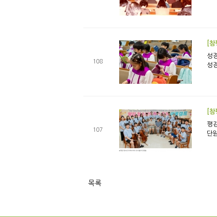
[참
성경을 읽는
108
성경
[참
평강 청소년 오케스트라
107
단원
목록