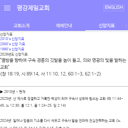
평강제일교회
ENGLISH
교회소개
예배안내
신앙지표
신앙지표
2010’s 신앙지표
2000’s 신앙 지표
1990’s 신앙지표
2026년도 신앙지표
"
열방을 향하여 구속 경륜의 깃발을 높이 들고, 의와 영광의 빛을 발하는
교회
"
(창 18:19, 시 89:14, 사 11:10, 12, 60:1-3, 62:1-2)
▶ 2010년 ~ 현재
2025년:
산 제사로 정결하고 거룩한 백성이 되어 구속사 성취에 힘쓰는 교회
(레 11:44-
45, 느 12:30, 롬 12:1, 골 1:24-25, 딛 2:14)
2024년:
일어나 믿음의 기초를 다시 세우고 구속사 말씀 전파에 전심전력하는 교회
(느