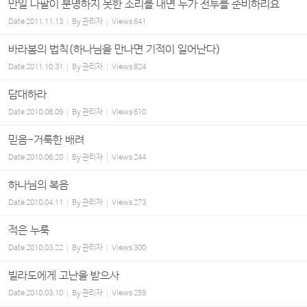
만일 나팔이 분명하지 못한 소리를 내면 누가 전투를 준비하리요
Date
2011.11.13
By
관리자
Views
641
바라봄의 법칙(하나님을 만나면 기적이 일어난다)
Date
2011.10.31
By
관리자
Views
824
담대하라
Date
2010.08.09
By
관리자
Views
610
믿음-거룩한 배려
Date
2010.06.20
By
관리자
Views
244
하나님의 복음
Date
2010.04.11
By
관리자
Views
273
적은 누룩
Date
2010.03.22
By
관리자
Views
300
빌라도에게 고난을 받으사
Date
2010.03.10
By
관리자
Views
259