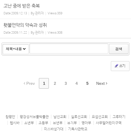
고난 중에 받은 축복
Date
2009.12.13
By
관리자
Views
359
횃불언약의 약속과 성취
Date
2009.11.22
By
관리자
Views
308
검색
쓰기
Prev
1
2
3
4
5
Next
참평안
평강성서유물박물관
남선교회
실로선교회
요셉선교회
그루터기
헵시바
소년부
초등부
유년부
유치부
영아부
사무엘어린이구역
미스바성가대
기독사관학교