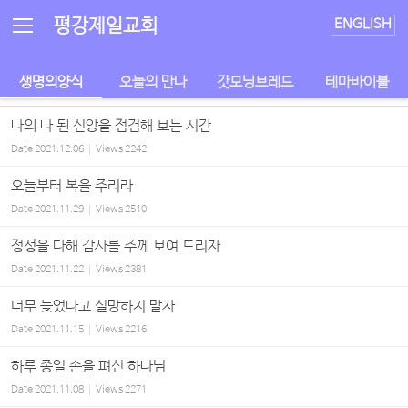
Sketchbook5, 스케치북5
Sketchbook5, 스케치북5
평강제일교회
ENGLISH
생명의양식
오늘의 만나
갓모닝브레드
테마바이블
나의 나 된 신앙을 점검해 보는 시간
Date
2021.12.06
Views
2242
오늘부터 복을 주리라
Date
2021.11.29
Views
2510
정성을 다해 감사를 주께 보여 드리자
Date
2021.11.22
Views
2381
너무 늦었다고 실망하지 말자
Date
2021.11.15
Views
2216
하루 종일 손을 펴신 하나님
Date
2021.11.08
Views
2271