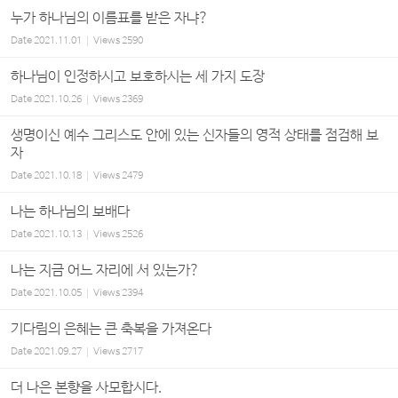
누가 하나님의 이름표를 받은 자냐?
Date
2021.11.01
Views
2590
하나님이 인정하시고 보호하시는 세 가지 도장
Date
2021.10.26
Views
2369
생명이신 예수 그리스도 안에 있는 신자들의 영적 상태를 점검해 보
자
Date
2021.10.18
Views
2479
나는 하나님의 보배다
Date
2021.10.13
Views
2526
나는 지금 어느 자리에 서 있는가?
Date
2021.10.05
Views
2394
기다림의 은혜는 큰 축복을 가져온다
Date
2021.09.27
Views
2717
더 나은 본향을 사모합시다.