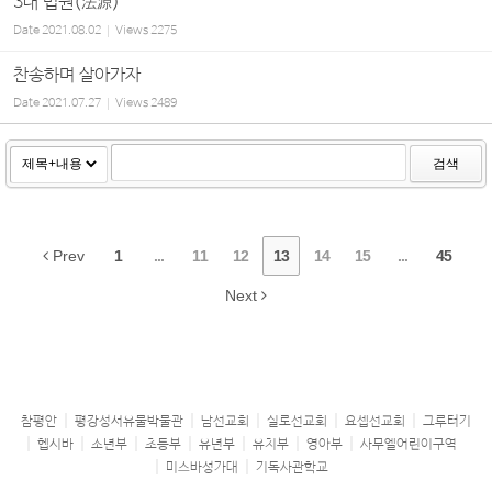
3대 법원(法源)
Date
2021.08.02
Views
2275
찬송하며 살아가자
Date
2021.07.27
Views
2489
검색
Prev
1
...
11
12
13
14
15
...
45
Next
참평안
평강성서유물박물관
남선교회
실로선교회
요셉선교회
그루터기
헵시바
소년부
초등부
유년부
유치부
영아부
사무엘어린이구역
미스바성가대
기독사관학교