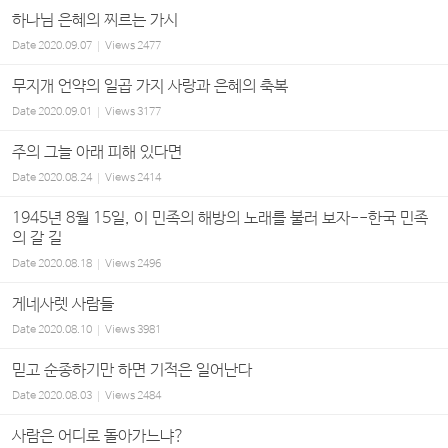
하나님 은혜의 찌르는 가시
Date
2020.09.07
Views
2477
무지개 언약의 일곱 가지 사랑과 은혜의 축복
Date
2020.09.01
Views
3177
주의 그늘 아래 피해 있다면
Date
2020.08.24
Views
2414
1945년 8월 15일, 이 민족의 해방의 노래를 불러 보자--한국 민족
의 갈 길
Date
2020.08.18
Views
2496
게네사렛 사람들
Date
2020.08.10
Views
3981
믿고 순종하기만 하면 기적은 일어난다
Date
2020.08.03
Views
2484
사람은 어디로 돌아가느냐?