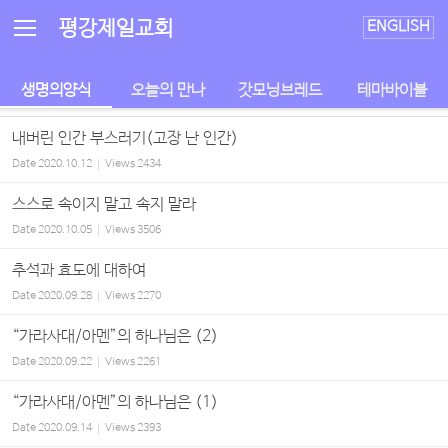
Sketchbook5, 스케치북5
Sketchbook5, 스케치북5
평강제일교회
ENGLISH
생명의양식
오늘의 만나
갓모닝브레드
테마바이블
내버린 인간 부스러기(고장 난 인간)
Date
2020.10.12
Views
2434
스스로 속이지 말고 속지 말라
Date
2020.10.05
Views
3506
추석과 효도에 대하여
Date
2020.09.28
Views
2270
“가라사대/아멘”의 하나님은 (2)
Date
2020.09.22
Views
2261
“가라사대/아멘”의 하나님은 (1)
Date
2020.09.14
Views
2393