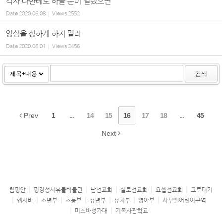
각자 나한테도 하늘 문이 열렸으면
Date
2020.06.08
Views
2552
양심을 상하게 하지 말라
Date
2020.06.01
Views
2456
검색
Prev
1
...
14
15
16
17
18
...
45
Next
참평안
평강성서유물박물관
남선교회
실로선교회
요셉선교회
그루터기
헵시바
소년부
초등부
유년부
유치부
영아부
사무엘어린이구역
미스바성가대
기독사관학교