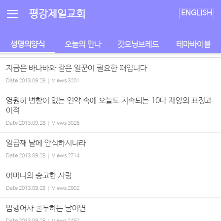
Sketchbook5, 스케치북5
Sketchbook5, 스케치북5
평강제일교회
ENGLISH
생명의양식
오늘의 만나
갓모닝브레드
테마바이블
지금은 바나바와 같은 일꾼이 필요한 때입니다
Date
2013.09.28
Views
3201
영원히 변함이 없는 언약 속에 오늘도 지속되는 10대 재앙의 표징과
이적
Date
2013.09.28
Views
3026
일곱째 날에 안식하시니라
Date
2013.09.28
Views
2714
어머니의 숭고한 사랑
Date
2013.09.28
Views
2902
암행어사 출두하는 날이면