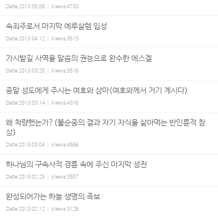
Date
2013.05.08
Views
4733
속죄주로서 마지막 예루살렘 입성
Date
2013.04.12
Views
3515
가시밭길 사역을 말씀의 권능으로 완수한 에스겔
Date
2013.03.20
Views
3516
종말 성도에게 주시는 여호와 삼마(여호와께서 거기 계시다)
Date
2013.03.14
Views
4316
왜 척량했는가?(불순종의 결과 자기 자식을 삶아먹는 반인륜적 참
상)
Date
2013.03.04
Views
4566
하나님의 구속사적 경륜 속에 주신 마지막 성전
Date
2013.02.25
Views
3557
완성되어가는 하늘 생명의 족보
Date
2013.02.12
Views
3128