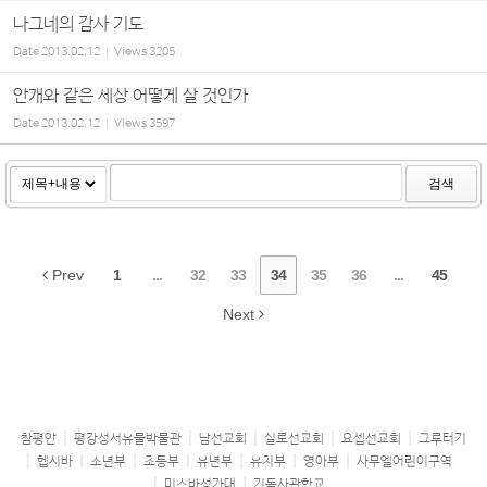
나그네의 감사 기도
Date
2013.02.12
Views
3205
안개와 같은 세상 어떻게 살 것인가
Date
2013.02.12
Views
3597
검색
Prev
1
...
32
33
34
35
36
...
45
Next
참평안
평강성서유물박물관
남선교회
실로선교회
요셉선교회
그루터기
헵시바
소년부
초등부
유년부
유치부
영아부
사무엘어린이구역
미스바성가대
기독사관학교