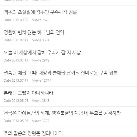
Date
2013.09.28
Views
2492
맥추의 초실절에 감추인 구속사적 경륜
Date
2013.09.28
Views
2642
영원히 변치 않는 하나님의 언약
Date
2013.07.11
Views
3501
오늘 이 세상에서 장차 우리가 갈 저 세상
Date
2013.07.11
Views
2949
연속된 애굽 10대 재앙과 출애굽 날짜의 신비로운 구속 경륜
Date
2013.07.11
Views
12771
본래는 그렇지 아니하니라
Date
2013.05.26
Views
2845
천국은 아이들만의 세계, 영원불멸의 계명 네 부모를 공경하라
Date
2013.05.26
Views
2777
주의 말씀의 강령은 진리니이다