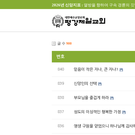
2026년 신앙지표 :
열방을 향하여 구속 경륜의 깃발을 높이 
글 수
900
번호
840
믿음이 작은 자냐, 큰 자냐?
839
신앙인의 선택
838
부모님을 즐겁게 하라
837
성도의 이상적인 행복한 가정
836
영생 구원을 얻었으니 하나님께 감사