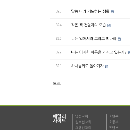
825
말씀 따라 기도하는 생활
824
작은 책 전달자의 모습
823
너는 일어서라 그리고 떠나라
822
나는 어떠한 이름을 가지고 있는가?
821
하나님께로 돌아가자
목록
패밀리
남선교회
소년부
사이트
실로선교회
초등부
요셉선교회
유년부