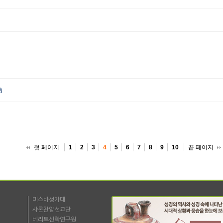
첫 페이지
끝 페이지
1
2
3
4
5
6
7
8
9
10
미스바성가대
샤론찬양선교단
베리트신학연구원