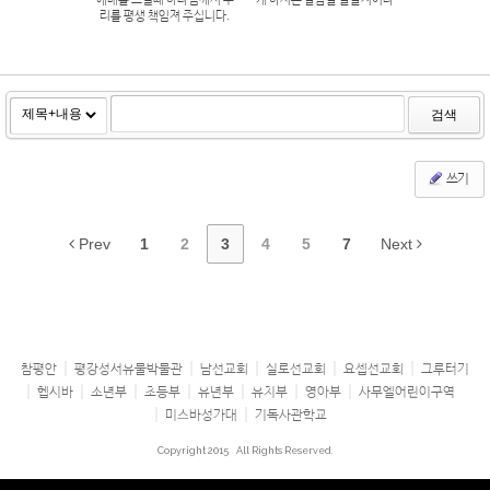
리를 평생 책임져 주십니다.
검색
쓰기
Prev
1
2
3
4
5
7
Next
참평안
평강성서유물박물관
남선교회
실로선교회
요셉선교회
그루터기
헵시바
소년부
초등부
유년부
유치부
영아부
사무엘어린이구역
미스바성가대
기독사관학교
Copyright 2015
All Rights Reserved.