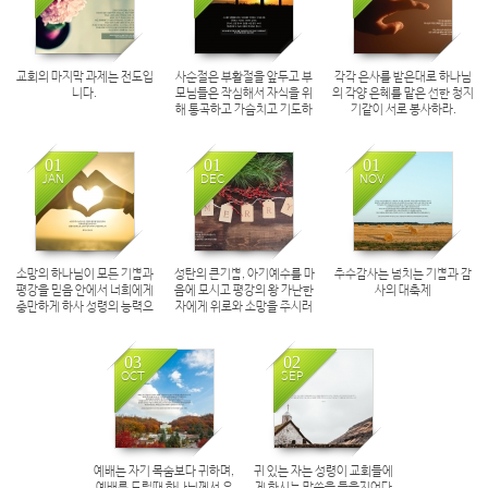
교회의 마지막 과제는 전도입
사순절은 부활절을 앞두고 부
각각 은사를 받은대로 하나님
니다.
모님들은 작심해서 자식을 위
의 각양 은혜를 맡은 선한 청지
해 통곡하고 가슴치고 기도하
기같이 서로 봉사하라.
는 날이며
01
01
01
JAN
DEC
NOV
소망의 하나님이 모든 기쁨과
성탄의 큰기쁨, 아기예수를 마
추수감사는 넘치는 기쁨과 감
평강을 믿음 안에서 너희에게
음에 모시고 평강의 왕 가난한
사의 대축제
충만하게 하사 성령의 능력으
자에게 위로와 소망을 주시러
로 소망이 넘치게 하시기를 원
오셨습니다.
하노라
03
02
OCT
SEP
예배는 자기 목숨보다 귀하며,
귀 있는 자는 성령이 교회들에
예배를 드릴때 하나님께서 우
게 하시는 말씀을 들을지어다