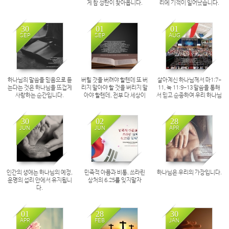
게 참 성탄이 찾아옵니다.
리에 기적이 일어났습니다.
30
01
01
SEP
SEP
AUG
하나님의 말씀을 믿음으로 듣
버릴 것을 버려야 할텐데 또 버
살아계신 하나님께서 마1:7-
는다는 것은 하나님을 뜨겁게
리지 말아야 할 것을 버리지 말
11, 눅 11:9-13 말씀을 통해
사랑하는 순간입니다.
아야 할텐데, 전부 다 세상이
서 믿고 순종하여 우리 하나님
거꾸로 돌아가는 세상이 되었
께 구하라
어요.
30
02
28
JUN
JUN
APR
인간의 생애는 하나님의 예정,
민족적 아픔과 비통, 쓰라린
하나님은 우리의 가장입니다.
운명의 섭리 안에서 유지됩니
상처의 6.25를 잊지말자
다.
01
28
30
APR
FEB
JAN