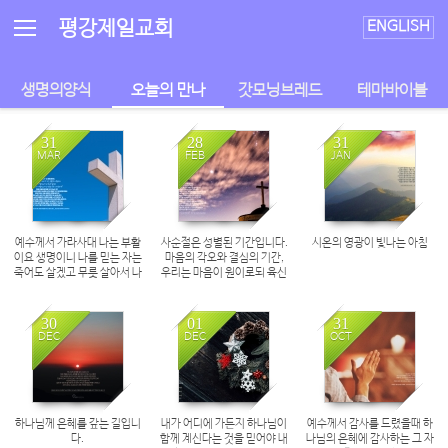
Sketchbook5, 스케치북5
Sketchbook5, 스케치북5
평강제일교회
ENGLISH
생명의양식
오늘의 만나
갓모닝브레드
테마바이블
31
28
31
MAR
FEB
JAN
예수께서 가라사대 나는 부활
사순절은 성별된 기간입니다.
시온의 영광이 빛나는 아침
이요 생명이니 나를 믿는 자는
마음의 각오와 결심의 기간,
죽어도 살겠고 무릇 살아서 나
우리는 마음이 원이로되 육신
를 믿는 자는 영원히 죽지 아니
이 약해서 늘 넘어집니다.
하리라
30
01
31
DEC
DEC
OCT
하나님께 은혜를 갚는 길입니
내가 어디에 가든지 하나님이
예수께서 감사를 드렸을때 하
다.
함께 계신다는 것을 믿어야 내
나님의 은혜에 감사하는 그 자