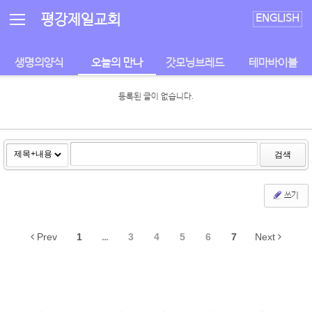
Sketchbook5, 스케치북5
Sketchbook5, 스케치북5
평강제일교회
ENGLISH
생명의양식
오늘의 만나
갓모닝브레드
테마바이블
등록된 글이 없습니다.
검색
쓰기
Prev
1
...
3
4
5
6
7
Next