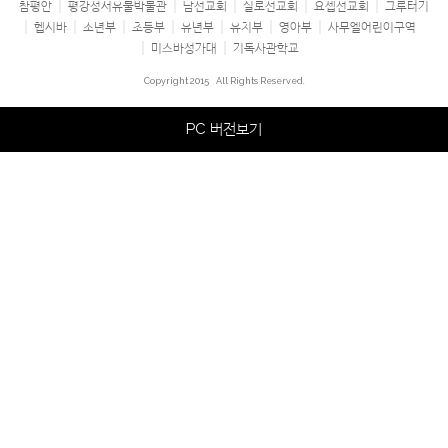
참평안
평강성서유물박물관
남선교회
실로선교회
요셉선교회
그루터기
헵시바
소년부
초등부
유년부
유치부
영아부
사무엘어린이구역
미스바성가대
기독사관학교
Copyright 2015
All Rights Reserved.
PC 버전보기