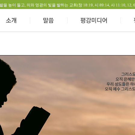
들고, 의와 영광의 빛을 발하는 교회(창 18:19, 시 89:14, 사 11:10, 12, 60:1-