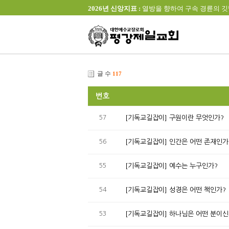
2026년 신앙지표 :
열방을 향하여 구속 경륜의 깃발을 높이 
글 수
117
번호
57
[기독교길잡이] 구원이란 무엇인가?
56
[기독교길잡이] 인간은 어떤 존재인가
55
[기독교길잡이] 예수는 누구인가?
54
[기독교길잡이] 성경은 어떤 책인가?
53
[기독교길잡이] 하나님은 어떤 분이