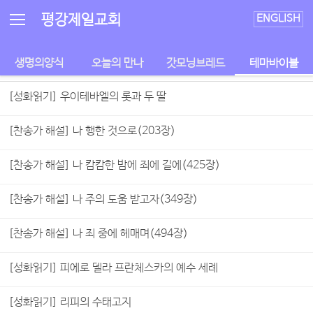
Sketchbook5, 스케치북5
Sketchbook5, 스케치북5
평강제일교회
ENGLISH
생명의양식
오늘의 만나
갓모닝브레드
테마바이블
[성화읽기] 우이테바엘의 롯과 두 딸
[찬송가 해설] 나 행한 것으로(203장)
[찬송가 해설] 나 캄캄한 밤에 죄에 길에(425장)
[찬송가 해설] 나 주의 도움 받고자(349장)
[찬송가 해설] 나 죄 중에 헤매며(494장)
[성화읽기] 피에로 델라 프란체스카의 예수 세례
[성화읽기] 리피의 수태고지