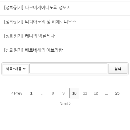
[성화읽기] 파르미지아니노의 성모자
[성화읽기] 티치아노의 성 히에로니무스
[성화읽기] 레니의 막달레나
[성화읽기] 베로네세의 아브라함
검색
Prev
1
...
8
9
10
11
12
...
25
Next