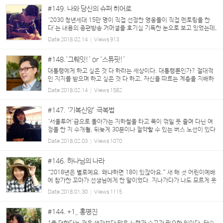
#149. 나와 당신의 슈퍼 히어로
‘2030 청년세대 15만 명이 직접 선정한 영웅들이 직접 멘토링을 한
다’는 내용의 종편방송 커머셜을 호기심 기득한 눈으로 보고 있었는데,
쟁쟁한 인물(‘영웅’들이라 해야겠습니다만)들이 출연하는 포럼에서
Date
2018.02.14
Views
913
그들의 성공스토리를 공유하고 피와 살이 되는...
#148.'그뤠잇!' or '스튜핏!'
대통령에게 하고 싶은 것 다 하라는 세상이다. 대통령뿐인가? 절대적
인 지지를 받으며 하고 싶은 것 다 하고, 자신을 따르는 계층을 지배하
는 존재는 다양하다. 아이들에게 뽀통령이라 불리는 ‘뽀로로’가 있다.
Date
2018.02.14
Views
1582
요즘 초통령(초등학생 대통령)은 ‘워너원’,...
#147. ‘기복신앙’ 극복법
‘서울투어’급으로 돌아가는 지하철을 타고 목이 꺾일 듯 졸며 다닌 여
정을 한 지 수개월, 뒤늦게 30분이나 절약할 수 있는 버스 노선이 있다
는 것을 알았다. 자주 이용하는 유형의 버스가 아니어서 정말 몰랐다.
Date
2018.02.03
Views
1070
괜히 억울하기까지 했던 것은 필요 이상으로...
#146. 하나님의 나라
“2018년은 별로예요. 왜냐하면 18이 있잖아요.” 새 해 첫 어린이예배
에 참가한 꼬마가 선생님에게 한 말이었다. 지나가다가 나도 모르게 웃
었다. 그럴 수 있겠다. 다른 사람들도 올 한해 안 좋은 일이 생기면 다
Date
2018.01.30
Views
1115
들 같은 핑계를 대겠구나. 나 역시 17이...
#144. +1_ 홍명진