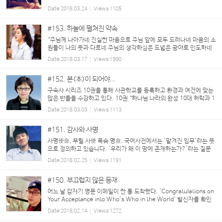
영화를 바로바로 볼 수 있는 수단이 지금과 같지 않아서, 동네 상가에
Date
2018.03.24
Views
1105
있었던 비디오 대여점에서 빌려보거나, 아니면 ...
#153. 하늘에 펼쳐진 약속
“주님께 나아가네 진실한 마음으로 주님 앞에 모두 드러나네 마음의 소
원들이 나의 뜻과 다르네 주님의 생각하심은 드넓은 광야로 인도하네
새로운 길 여시네 두려움 속에 한걸음 딛네 담대함 주시는 하나님 강한
Date
2018.03.17
Views
1990
손으로 주 날 붙드네 ...
#152. 본(本)이 되어야...
구속사 시리즈 10권을 통해 사관학교를 등록하고 환경과 여건에 맞는
많은 반들을 수강하고 있다. 10권 “하나님 나라의 완성 10대 허락과 1
0대 명령”을 통해 한 가지 단어를 떠올리게 된다. 하나님 나라의 완성,
Date
2018.03.03
Views
1113
아브라함의 생애, 복의 근원. 그것은, 본(本...
#151. 감사와 사명
사명使命, 부릴 사使 목숨 명命, 국어사전에서는 '맡겨진 임무'라는 뜻
으로 정의하고 있습니다. '우리가 왜 이 땅에 존재하는가?'라는 질문
에 대한 답과 존재 이유를 설명 할 수 있는 단어인 셈입니다. 아마도 이
Date
2018.02.25
Views
1191
사명이 가장 중요시되는 직업은 ...
#150. 부끄럽지 않은 등재
어느 날 갑자기 영문 이메일이 한 통 도착했다. 'Congratulations on
Your Acceptance into Who's Who in the World' 발신자를 확인
해보니 ‘마르퀴즈 후즈 후’라는 곳인데, 나를 2018년도 인명사전에 등
Date
2018.02.14
Views
1272
재하고자 노미네이트 했고 인명사전에 올리기 전...