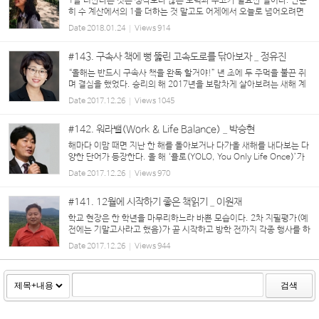
1을 더한다는 것은 생각보다 많은 노력과 수고가 필요한 일이다. 단순
히 수 계산에서의 1을 더하는 것 말고도 어제에서 오늘로 넘어오려면
24시간이 필요하고, 1월에서 2월로 넘어가려면 30일이라는 시간이
Date
2018.01.24
Views
914
필요하고, 2016년에서 2017년으로 넘어오는데도 12...
#143. 구속사 책에 뻥 뚫린 고속도로를 닦아보자 _ 정유진
“올해는 반드시 구속사 책을 완독 할거야!” 년 초에 두 주먹을 불끈 쥐
며 결심을 했었다. 승리의 해 2017년을 보람차게 살아보려는 새해 계
획 중 하나인 것이다. 아무래도 혼자 끝까지 끌고 나가기에는 뒷심이
Date
2017.12.26
Views
1045
부족할 거 같아서 교구 전체에 선...
#142. 워라밸(Work & Life Balance) _ 박승현
해마다 이맘 때면 지난 한 해를 돌아보거나 다가올 새해를 내다보는 다
양한 단어가 등장한다. 올 해 ‘욜로(YOLO, You Only Life Once)’가
미디어에 꾸준히 등장했다면, 2018년 트렌드 전망에는 ‘워라밸’이라
Date
2017.12.26
Views
970
는 단어가 있다. 일과 삶의 균형...
#141. 12월에 시작하기 좋은 책읽기 _ 이원재
학교 현장은 한 학년을 마무리하느라 바쁜 모습이다. 2차 지필평가(예
전에는 기말고사라고 했음)가 곧 시작하고 방학 전까지 각종 행사를 하
면서 학생들이 자신의 생활기록부를 풍성하게 만들 수 있는 기회를 제
Date
2017.12.26
Views
944
공하고 있다. 고3 수험생은 포항 ...
검색