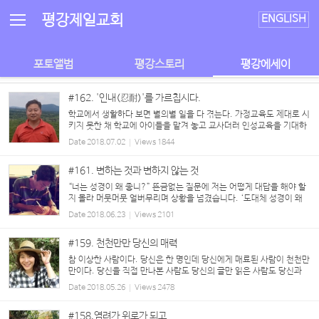
Sketchbook5, 스케치북5
Sketchbook5, 스케치북5
평강제일교회
ENGLISH
포토앨범
평강스토리
평강에세이
#162. '인내(忍耐)'를 가르칩시다.
학교에서 생활하다 보면 별의별 일을 다 겪는다. 가정교육도 제대로 시
키지 못한 채 학교에 아이들을 맡겨 놓고 교사더러 인성교육을 기대하
는 학부모가 있는가 하면, 성적에 반영되지 않는 배움은 거들떠보지도
Date
2018.07.02
Views
1844
않는 아이들이 넘치기 때문에 빚어지는 일들...
#161. 변하는 것과 변하지 않는 것
“너는 성경이 왜 좋니?” 뜬금없는 질문에 저는 어떻게 대답을 해야 할
지 몰라 머뭇머뭇 얼버무리며 상황을 넘겼습니다. ‘도대체 성경이 왜
좋으냐?’는 오래전 그 날 뜬금없었던 그 질문은 여태껏 진지하게 생각
Date
2018.06.23
Views
2101
해보지 않았었던, 따라서 확신을 ...
#159. 천천만만 당신의 매력
참 이상한 사람이다. 당신은 한 명인데 당신에게 매료된 사람이 천천만
만이다. 당신을 직접 만나본 사람도 당신의 글만 읽은 사람도 당신과
다른 언어를 사용하는 사람도 모두 당신에게 매료된다. 당신의 외모는
Date
2018.05.26
Views
2478
접근하기 쉬운 인상도 아니었고, 당신의 목소...
#158.염려가 위로가 되고