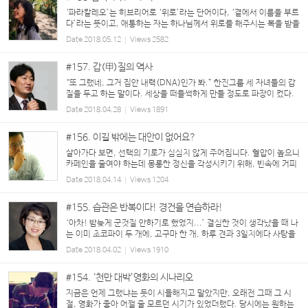
‘파라칼레오’는 히브리어로 ‘위로’라는 단어이다, ‘곁에서 이름을 부르
다’라는 뜻이고, 애통하는 자는 하나님께서 위로를 해주시는 복을 받을
수 있다. 문득, ‘위로’의 사전적 의미가 궁금해졌다. ‘따뜻한 말이나 행
Date
2018.05.12
Views
2582
동으로 괴로움을 덜어 주거나 슬픔...
#157. 갑(甲)질의 역사
“또 그랬네, 그거 집안 내력(DNA)인가 봐.” 한진그룹 세 자녀들의 갑
질을 두고 하는 말이다. 세상을 떠들썩하게 만들 정도로 파장이 컸다.
최근 막내딸인 조현민 전무가 광고대행사와 회의 중 대행사 직원에게
Date
2018.04.28
Views
1891
고성과 함께 물을 뿌린 것으로 알려졌다....
#156. 이길 밖에는 대안이 없어요?
살아가다 보면, 선택의 기로가 심심치 않게 주어집니다. 혈압이 높으니
카페인을 줄여야 하는데 몽롱한 정신을 각성시키기 위해, 빈속에 커피
를 마시는 것도 선택이고, 종합 검진을 받고, 아찔한 숫자들과 의사 선
Date
2018.04.14
Views
1204
생님의 말씀을 배부르게 먹었으니, ‘자, 운...
#155. 습관은 반복이다! 경건을 연습하라!
‘아차! 밤늦게 군것질 안하기로 했었지...’ 결심한 것이 생각났을 때 나
는 이미 초코파이 두 개에, 고구마 한 개, 하루 견과 3일치에다 사탕을
5개나 까먹고, 과자 봉지가 반 이상 줄고 있을 쯤 이었다. 시간은 밤 10
Date
2018.04.02
Views
1910
시가 훨씬 넘어 11시가 다되어가고 있는데...
#154. ‘천만 대박’영화의 시나리오
지금은 언제 그랬냐는 듯이 시들해지고 말았지만, 오래전 그때 그 시
절, 영화가 좋아 어쩔 줄 모르던 시기가 있었더랬다. 당시에는 원하는