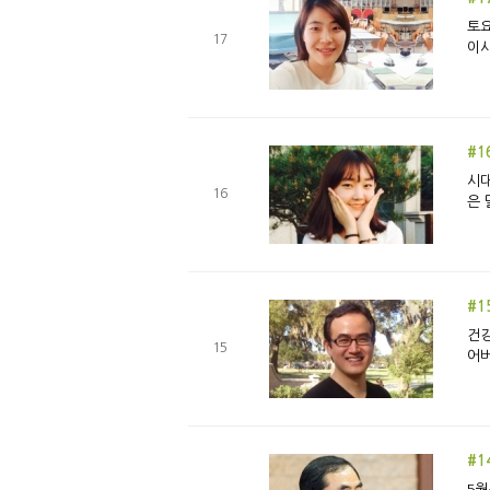
토요
17
이사
#1
시대
16
은 
#1
건강
15
어버
#1
5월