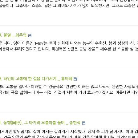
날들이다. 그중에서 스승의 날은 그 의미와 가치가 많이 퇴색했지만, 그래도 스승은 변치
3. 불멸 _ 최주영
입니다. 영어 이름인 ‘May’는 로마 신화에 나오는 농부의 수호신, 봄과 성장의 신,
이름에서 유래되었다고 합니다. 피천득은 ‘5월은 금방 찬물로 세수를 한 스물한 살 청신
2. 타인의 고통에 한 걸음 다가서기 _ 홍미례
의 고통을 얼마나 이해할 수 있을까요. 완전한 이해는 없고 따라서 완전한 사랑도
공감의 폭을 넓히는 데에는 직접, 간접적 체험이 가장 효과적이겠지요. 이를테면 타인의
1. 동행(同行), 그 마지막 모퉁이를 돌며 _ 송현석
져버린 발뒤꿈치의 살이 이제는 갈라지기 시작했다. 상처 속 피가 굳어지니 이내 검
, 검은 양말의 솜털이 갈라진 틈으로 들어가 버린 것을 알아챈 후 애써 위안덩이로 삼