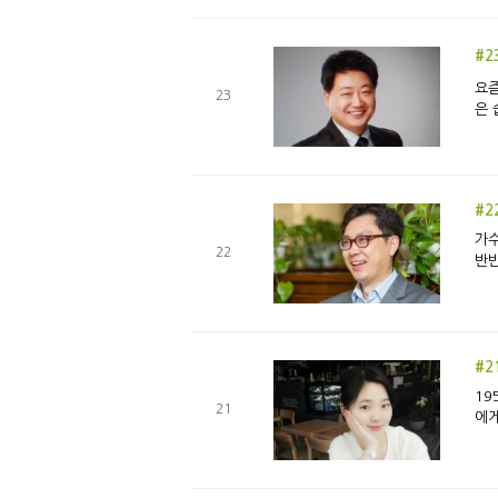
#2
요즘
23
은 
#2
가수
22
반반
#2
19
21
에게