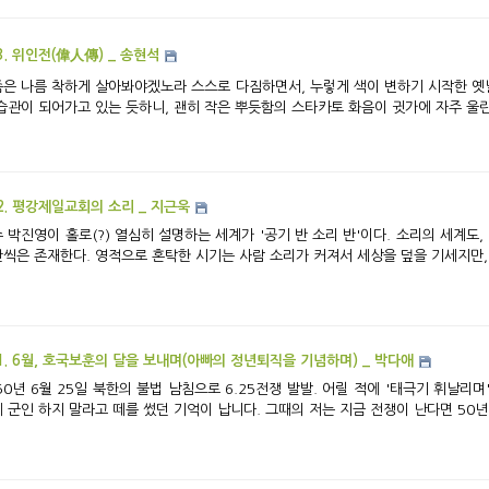
3. 위인전(偉人傳) _ 송현석
은 나름 착하게 살아봐야겠노라 스스로 다짐하면서, 누렇게 색이 변하기 시작한 옛날
습관이 되어가고 있는 듯하니, 괜히 작은 뿌듯함의 스타카토 화음이 귓가에 자주 울린다.
2. 평강제일교회의 소리 _ 지근욱
 박진영이 홀로(?) 열심히 설명하는 세계가 '공기 반 소리 반'이다. 소리의 세계도
씩은 존재한다. 영적으로 혼탁한 시기는 사람 소리가 커져서 세상을 덮을 기세지만, 
1. 6월, 호국보훈의 달을 보내며(아빠의 정년퇴직을 기념하며) _ 박다애
50년 6월 25일 북한의 불법 남침으로 6.25전쟁 발발. 어릴 적에 '태극기 휘날리
 군인 하지 말라고 떼를 썼던 기억이 납니다. 그때의 저는 지금 전쟁이 난다면 50년