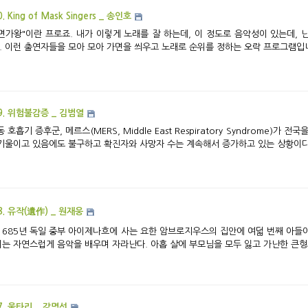
. King of Mask Singers _ 송인호
면가왕"이란 프로죠. 내가 이렇게 노래를 잘 하는데, 이 정도로 음악성이 있는데, 
.. 이런 출연자들을 모아 모아 가면을 씌우고 노래로 순위를 정하는 오락 프로그램입니다
9. 위험불감증 _ 김범열
 호흡기 증후군, 메르스(MERS, Middle East Respiratory Syndrome)
기울이고 있음에도 불구하고 확진자와 사망자 수는 계속해서 증가하고 있는 상황이다. 
8. 유작(遺作) _ 원재웅
 1685년 독일 중부 아이제나흐에 사는 요한 암브로지우스의 집안에 여덟 번째 아들
는 자연스럽게 음악을 배우며 자라난다. 아홉 살에 부모님을 모두 잃고 가난한 큰형의
7. 울타리 _ 강명선