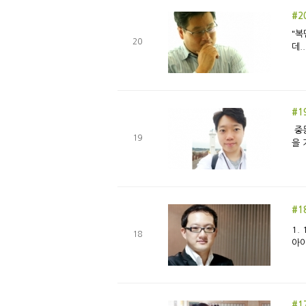
#20
"복
20
데.
#1
중동
19
을 
#1
1.
18
아이
#1