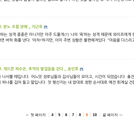
0. 분노 조절 장애 _ 지근욱
드물게(?) 나의 ‘욱’하는 성격 때문에 와이프에게 핀잔을 듣는다. 특정할 수 없지만, 어떤 상황에 마
면 버럭 화를 낸다. ‘아차!’하지만, 이미 주변 상황은 불편해져있다. “마음을 다스리고
9. 게으른 파수꾼, 추억의 발걸음을 걷다 _ 송인호
 나서볼 때입니다. 어느덧 장로님들과 집사님들이 모이고, 시간이 되었습니다. 충전이
 하나를 집어 들고 말입니다. 첫 행선지는 내 맘대로 정한 순서대로 예전 회계실 건물
첫 페이지
끝 페이지
4
5
6
7
8
9
10