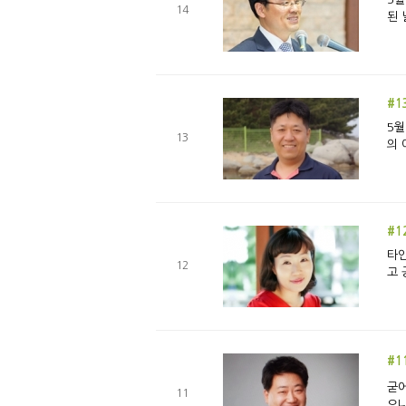
14
된 
#1
5월
13
의 
#1
타인
12
고 
#1
굳어
11
으나