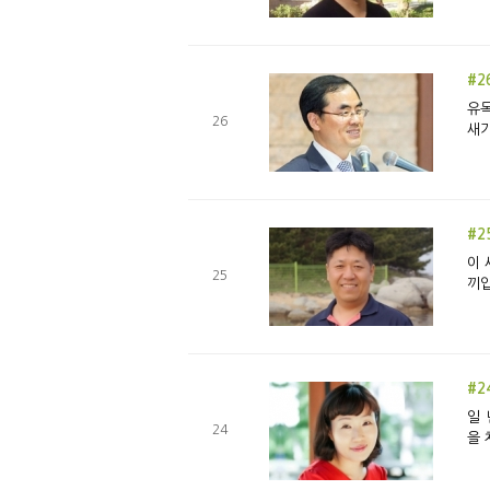
#2
유독
26
새기
#2
이 
25
끼입
#2
일 
24
을 