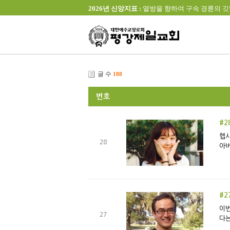
2026년 신앙지표 :
열방을 향하여 구속 경륜의 깃발을 높이 
글 수
188
번호
#2
헵시
28
아버
#2
이번
27
다는