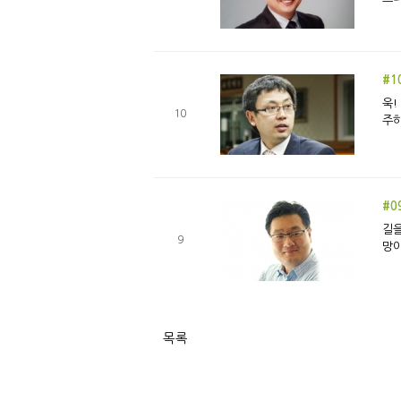
#1
욱! 하는 성격 종종은 아니지만 아주 
10
주하
#0
길을
9
망이
목록