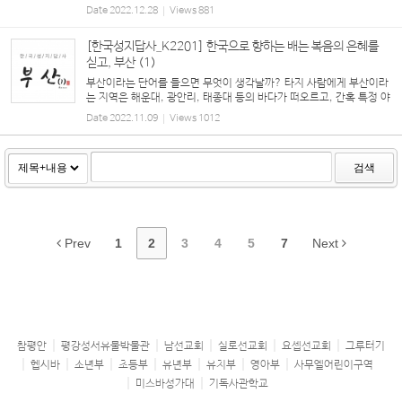
사가 사들인 한옥 사랑방에서 시작된 예배가 바로 부산진교회의 시작
Date
2022.12.28
Views
881
점이었다. 1894년 베어드 선교사는 조선...
[한국성지답사_K2201] 한국으로 향하는 배는 복음의 은혜를
싣고, 부산 (1)
부산이라는 단어를 들으면 무엇이 생각날까? 타지 사람에게 부산이라
는 지역은 해운대, 광안리, 태종대 등의 바다가 떠오르고, 간혹 특정 야
구팀의 홈그라운드거나 혹은 부산항으로 돌아오라는 한 가수의 노래,
Date
2022.11.09
Views
1012
부산갈매기 노래 같은 음...
검색
Prev
1
2
3
4
5
7
Next
참평안
평강성서유물박물관
남선교회
실로선교회
요셉선교회
그루터기
헵시바
소년부
초등부
유년부
유치부
영아부
사무엘어린이구역
미스바성가대
기독사관학교