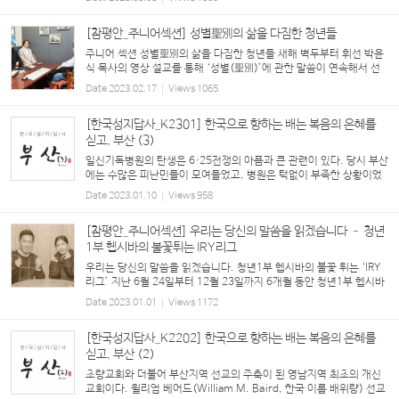
[참평안_주니어섹션] 성별聖別의 삶을 다짐한 청년들
주니어 섹션 성별聖別의 삶을 다짐한 청년들 새해 벽두부터 휘선 박윤
식 목사의 영상 설교를 통해 ‘성별(聖別)’에 관한 말씀이 연속해서 선
포되었다. 1월 2일(월)부터 6일(금)까지 오전 4시 40분부터 모리아
Date
2023.02.17
Views
1065
성전에서 진행된 신년 특별 새벽예배에 참석한 3명...
[한국성지답사_K2301] 한국으로 향하는 배는 복음의 은혜를
싣고, 부산 (3)
일신기독병원의 탄생은 6·25전쟁의 아픔과 큰 관련이 있다. 당시 부산
에는 수많은 피난민들이 모여들었고, 병원은 턱없이 부족한 상황이었
다. 당시 부산에서 활동하던 멕켄지(James Noble Mackenzie, 한국
Date
2023.01.10
Views
958
명 매견시) 선교사의 두 딸 매혜란(...
[참평안_주니어섹션] 우리는 당신의 말씀을 읽겠습니다 – 청년
1부 헵시바의 불꽃튀는 IRY리그
우리는 당신의 말씀을 읽겠습니다. 청년1부 헵시바의 불꽃 튀는 ‘IRY
리그’ 지난 6월 24일부터 12월 23일까지 6개월 동안 청년1부 헵시바
선교회에서는 IRY(I’ll read Your Word) 리그가 진행됐다. 신구약 성
Date
2023.01.01
Views
1172
경의 맥을 정확하게 짚어주는 ‘구속사 시리즈’(도서...
[한국성지답사_K2202] 한국으로 향하는 배는 복음의 은혜를
싣고, 부산 (2)
초량교회와 더불어 부산지역 선교의 주축이 된 영남지역 최초의 개신
교회이다. 윌리엄 베어드(William M. Baird, 한국 이름 배위량) 선교