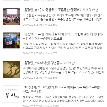
Date
2023.08.28
Views
472
라사랑을 실천할까?’ 하는 의문이 들...
[참평안_뉴스] 미국 올랜도 푸른동산 한국학교 개교 30주년
미국 올랜도 푸른동산 한국학교개교 30주년 1993년 3월에 개교한 이
래로 2023년 5월 6일 올랜도 푸른동산 한국학교는 30주년을 기념하
는 종강식을 맞이했다. 박 아브라함 원로 목사님의 나라 사랑과 올바른
Date
2023.06.08
Views
550
역사 인식의 가르침이 바탕이 되어 그 명맥...
[참평안_스토리] 편하게 살 나이에 왜 그리 험한 일을 하십니까?
- 김병수 목사 동남아 선교보고
“편하게 살 나이에 왜 그리 험한 일을 하십니까?” 김병수 목사 동남아
선교보고 저에게 많은 사람이 ‘편하게 살 나이에 무슨 그런 험한 일을
하느냐?’ 라고들 합니다. 처음에는 찬양 선교의 계획을 가지고 있었는
Date
2023.05.08
Views
575
데 하나님 아버지께서 그 길을 묘하게 인...
[참평안_주니어섹션] 청년들의 고난주간
주니어 섹션 청년들의 고난주간 신경남 (청년1부 헵시바선교회) 모태
신앙이었지만 고등학생 때까지는 그저 부모님이 가라고 하셨기 때문에
교회를 나올 뿐이었습니다. 20살이 된 후에는 주변에 교회 일을 열심
Date
2023.05.08
Views
501
히 하는 형들을 보면서 저도 예배 자리에...
[한국성지답사_K2302] 한국으로 향하는 배는 복음의 은혜를
싣고, 부산 (4)
동래중앙교회는 1954년 정효순목사와 홍성원 전도사 외 장년 10여명
과 유년 40여 명이 모여 창립 예배를 드리면서 시작된 교회이다. 2009
년 안대영 장로(현 박물관장)으로부터 평생 수집한 ...
Date
2023.03.06
Views
1330