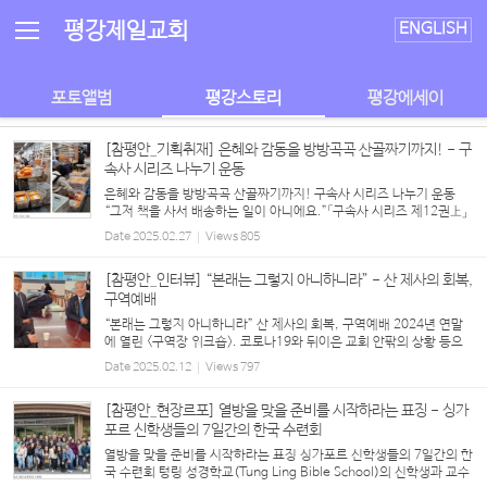
Sketchbook5, 스케치북5
Sketchbook5, 스케치북5
평강제일교회
ENGLISH
포토앨범
평강스토리
평강에세이
[참평안_기획취재] 은혜와 감동을 방방곡곡 산골짜기까지! - 구
속사 시리즈 나누기 운동
은혜와 감동을 방방곡곡 산골짜기까지! 구속사 시리즈 나누기 운동
“그저 책을 사서 배송하는 일이 아니에요.”「구속사 시리즈 제12권上」
은 앞선 시리즈물처럼 발간 이후 줄곧 교보문고 종교 분야 1위를 달리
Date
2025.02.27
Views
805
는 중. ‘베스트’라는 단어가 익숙해질 법도...
[참평안_인터뷰] “본래는 그렇지 아니하니라” - 산 제사의 회복,
구역예배
“본래는 그렇지 아니하니라” 산 제사의 회복, 구역예배 2024년 연말
에 열린 <구역장 워크숍>. 코로나19와 뒤이은 교회 안팎의 상황 등으
로 구역예배가 오랜 기간 온전하게 회복되지 않고 있는 데 대한 문제의
Date
2025.02.12
Views
797
식이 제기됐고, 2025년도 교회 표어인 ‘산 ...
[참평안_현장르포] 열방을 맞을 준비를 시작하라는 표징 - 싱가
포르 신학생들의 7일간의 한국 수련회
열방을 맞을 준비를 시작하라는 표징 싱가포르 신학생들의 7일간의 한
국 수련회 텅링 성경학교(Tung Ling Bible School)의 신학생과 교수