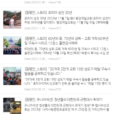
진 30명이 지난 10월 28일~11월 2일 청평 푸른동산 연수원에서 수련
Date
2025.01.08
Views
706
회를 진행했다. 신학교 졸업을 앞두고 떠나온...
[참평안_스토리] 모리아 성전 30년
모리아 성전 30년 2023년 11월 7일(화) 평강제일교회 모리아 성전이
헌당 30주년을 맞이했다. 평강제일교회는 11월 5일 주일 2부예배를
통해 ‘모리아 성전 헌당 30주년 기념예배’를 드렸다. 휘선(暉宣) 박윤
Date
2023.11.29
Views
572
식 목사의 모리아 성전에서의 첫 설교 ‘헌당예배’ (...
[참평안_스토리] 60년의 꿈, 70년의 성취 - 교회 개척 60주년
및 구속사 시리즈 12권上 출판감사예배
60년의 꿈, 70년의 성취 교회 개척 60주년 및 구속사 시리즈 12권上
출판감사예배 1964년 10월 24일 휘선(暉宣) 박윤식 목사는 수십 년
전부터 1964년 10월 24일을 평강제일교회가 개척된 날로 명기해 왔
Date
2024.12.08
Views
617
다. 1977년 7월 7일 헌당된 ‘대성교회’(평강...
[참평안_스토리] “35개국 3천개 교회 15만 성도가 매달 구속사
말씀을 공부하고 있습니다.”
“35개국 3천개 교회 15만 성도가 매달 구속사 말씀을 공부하고 있습
니다.” 호라(HORA)선교회가 전해 온 놀라운 뉴스 “매달 15만 명이 각
자의 교회에 모여 구속사 말씀을 배우고 있습니다. 이분들은 사실상 우
Date
2023.09.15
Views
575
리 성도라고 할 수 있습니다.” 2023 하...
[참평안_주니어섹션] 청년들의 대한민국 근현대사 취재기
주니어섹션 청년들의 대한민국 근현대사 취재기 청년1부 헵시바선교
회는 2023년 ‘나라사랑콘텐츠공모전’에 6·25전쟁 전 지리산에서 빨
치산 활동을 했던 ‘이현상’을 주제로 현장을 직접 답사해 취재한 영상