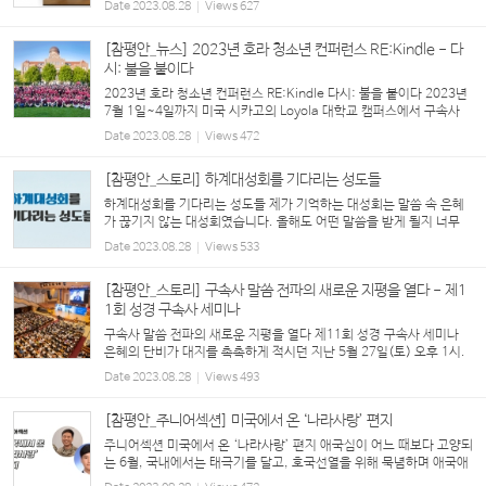
Date
2023.08.28
Views
627
을 출품해 눈길을 끌었다. 어떤 마음으로 했을까....
[참평안_뉴스] 2023년 호라 청소년 컨퍼런스 RE:Kindle - 다
시: 불을 붙이다
2023년 호라 청소년 컨퍼런스 RE:Kindle 다시: 불을 붙이다 2023년
7월 1일~4일까지 미국 시카고의 Loyola 대학교 캠퍼스에서 구속사
말씀 잔치가 열렸다. 미국, 캐나다, 말레시야, 싱가포, 한국 각 곳으로
Date
2023.08.28
Views
472
부터 230명이 넘는 청소년들이 한 자리에 모여...
[참평안_스토리] 하계대성회를 기다리는 성도들
하계대성회를 기다리는 성도들 제가 기억하는 대성회는 말씀 속 은혜
가 끊기지 않는 대성회였습니다. 올해도 어떤 말씀을 받게 될지 너무
기대됩니다. 뜨거운 무더위 속에서 권사님, 집사님, 청년들과 함께 봉
Date
2023.08.28
Views
533
사하고 부대끼며 함께 말씀 받고 은혜 나...
[참평안_스토리] 구속사 말씀 전파의 새로운 지평을 열다 - 제1
1회 성경 구속사 세미나
구속사 말씀 전파의 새로운 지평을 열다 제11회 성경 구속사 세미나
은혜의 단비가 대지를 촉촉하게 적시던 지난 5월 27일(토) 오후 1시.
평강제일교회는 정문부터 활기가 넘쳤다. 기관별로 성도들이 교육관
Date
2023.08.28
Views
493
앞, 야베스 성전 앞, 모리아 성전 계단, 성전 ...
[참평안_주니어섹션] 미국에서 온 ‘나라사랑’ 편지
주니어섹션 미국에서 온 ‘나라사랑’ 편지 애국심이 어느 때보다 고양되
는 6월, 국내에서는 태극기를 달고, 호국선열을 위해 묵념하며 애국애
족의 헌신을 기린다. 그러다 문득 ‘해외 지교회의 청년들은 어떻게 나