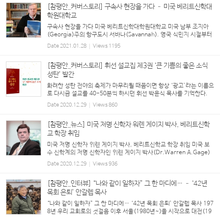
[참평안_커버스토리] 구속사 현장을 가다 – 미국 베리트신학대
학원대학교
구속사 현장을 가다 미국 베리트신학대학원대학교 미국 남부 조지아
(Georgia)주의 항구도시 서바나(Savannah). 영국 식민지 시절부터
번창한 유서 깊은 도시다. 그 유명한 존 웨슬리(John Wesley)가 18
Date
2021.01.28
Views
1195
세기에 복음의 씨앗을 뿌린 곳이기도 하다. 이 도시의 ...
[참평안_커버스토리] 휘선 설교집 제3권 ‘큰 기쁨의 좋은 소식
성탄’ 발간
화려한 성탄 전야의 축제가 마무리될 때쯤이면 항상 ‘광고’라는 이름으
로 다시금 설교를 40-50분씩 하시던 휘선 박윤식 목사를 기억한다.
인자한 웃음으로 “사람 많은데 밖에 나가 놀면 뭐하냐”며 밤늦은 시간
Date
2020.12.29
Views
860
까지 한 말씀이라도 더 전해주시고자 했던 ...
[참평안_뉴스] 미국 저명 신학자 워렌 게이지 박사, 베리트신학
교 학장 취임
미국 저명 신학자 워렌 게이지 박사, 베리트신학교 학장 취임 미국 보
수 신학계의 저명 신학자인 워렌 게이지 박사(Dr.Warren A.Gage)
가 미국 베리트 신학교(Berit Theological Seminary and Graduat
Date
2020.12.29
Views
936
e School) 학장으로 취임했다. 그는 리폼드 신학대, 웨스...
[참평안_인터뷰] “나와 같이 일하자” 그 한 마디에… – ‘42년
목회 은퇴’ 안갈렙 목사
“나와 같이 일하자” 그 한 마디에… ‘42년 목회 은퇴’ 안갈렙 목사 197
8년 우리 교회로의 첫걸음 이후 서울(1980년~)을 시작으로 대전(19
84년~), 미국 뉴욕(1990년~), 미국 산호세(새너제이)(1998년), 캐