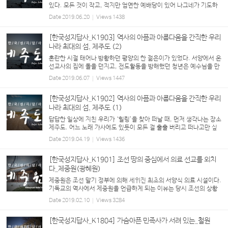
있다. 모든 것이 작고, 적지만 엄연한 예배당이 있어 나그네가 기도하
고 또 쉴 수 있는 곳이 바로 순례자의 교회이다. 순례자의 교회...
Date
2019.06.20
Views
1438
[한국성지답사_K1903] 역사의 아픔과 아름다움을 간직한 우리
나라 최대의 섬, 제주도 (2)
혼란한 시절 태어나 방황하던 평양의 한 젊은이가 있었다. 서양에서 온
선교사의 집에 돌을 던지고, 전도활동을 방해했던 청년은 예수님을 만
나면서 회개하고 세례를 받았다. 사도 바울의 회심을 자신과 비슷하다
Date
2019.06.07
Views
1447
고 생각하...
[한국성지답사_K1902] 역사의 아픔과 아름다움을 간직한 우리
나라 최대의 섬, 제주도 (1)
답답한 일상에 지친 우리가 ‘힐링’을 찾아 떠날 때, 먼저 생각나는 장소
제주도. 어느 노래 가사에도 있듯이 모든 걸 훌훌 버리고 떠나고만 싶
은 제주도이지만 그 곳에 따로 순례길이 있을 정도로 기독교 성지가 많
Date
2019.04.19
Views
1436
다는 사실은 많이 알려...
[한국성지답사_K1901] 조선 땅의 중심에서 의료 선교를 외치
다_제중원(광혜원)
제중원은 조선 말기 정부에 의해 세워진 최초의 서양식 의료 시설이다.
기독교의 역사에서 제중원을 언급하게 되는 이유는 당시 조선의 상황
으로 짐작할 수 있을 것이다. 17세기경 조선에 들어온 가톨릭은 이후
Date
2019.02.10
Views
3284
18세기경에 제사 금지령을 내...
[한국성지답사_K1804] 가슴아픈 민족사가 서려 있는_철원