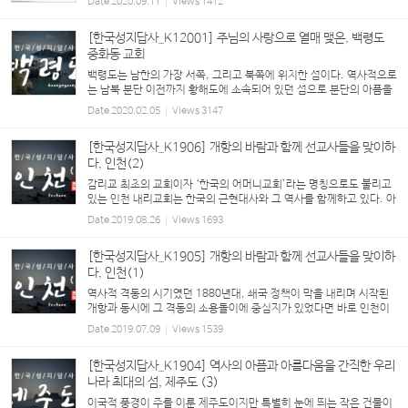
Date
2020.09.11
Views
1412
리산에서 열렸던 구국(救國) 기도회, 가나안농군학...
[한국성지답사_K12001] 주님의 사랑으로 열매 맺은, 백령도
중화동 교회
백령도는 남한의 가장 서쪽, 그리고 북쪽에 위치한 섬이다. 역사적으로
는 남북 분단 이전까지 황해도에 소속되어 있던 섬으로 분단의 아픔을
고스란히 가지고 있는 섬이기도 하다. 그러나 이러한 백령도에서 주님
Date
2020.02.05
Views
3147
의 사랑으로 열매 맺은 교회가 있다는 것은 우...
[한국성지답사_K1906] 개항의 바람과 함께 선교사들을 맞이하
다, 인천(2)
감리교 최초의 교회이자 ‘한국의 어머니교회’라는 명칭으로도 불리고
있는 인천 내리교회는 한국의 근현대사와 그 역사를 함께하고 있다. 아
펜젤러의 선교 활동으로 세워진 교회이자 3.1운동...
Date
2019.08.26
Views
1693
[한국성지답사_K1905] 개항의 바람과 함께 선교사들을 맞이하
다, 인천(1)
역사적 격동의 시기였던 1880년대, 쇄국 정책이 막을 내리며 시작된
개항과 동시에 그 격동의 소용돌이에 중심지가 있었다면 바로 인천이
었을 것이다. 최초의 철도, 최초의 전화국, 최초의 근대식 우체국 등 인
Date
2019.07.09
Views
1539
천에서 최초로 ...
[한국성지답사_K1904] 역사의 아픔과 아름다움을 간직한 우리
나라 최대의 섬, 제주도 (3)
이국적 풍경이 주를 이룬 제주도이지만 특별히 눈에 띄는 작은 건물이