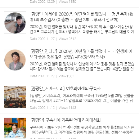
Date
2020.12.29
Views
1150
나다 토론토(1999년~), 미국 워싱턴DC(2003년~)를 거...
[참평안_에세이] 2020년, 어떤 열매를 맺었나 – 청년 목자(牧
者)의 추수감사 (이승환 – 청년 2부 그루터기 선교회)
2020년, 어떤 열매를 맺었나 청년 목자(牧者)의 추수감사 이승환(청
년 2부 그루터기 선교회) 평택에서 목장을 하시는 부모님의 대를 이어
목장을 운영한지 2년이 되었습니다. 매일 아침저녁 착유(젖을 짜는
Date
2020.11.27
Views
2512
일)를 해서 우유 납품을 하고, 소의 출산과 송아지...
[참평안_인터뷰] 2020년, 어떤 열매를 맺었나 – 내 인생에 이
보다 좋은 것은 찾지 못했습니다(강보라 집사)
2020년, 어떤 열매를 맺었나 내 인생에 이보다 좋은 것은 찾지 못했습
니다 강보라 집사 저는 불교에 심취했던 불도였습니다. 4천만 원을 헌
금해 사찰 대웅전 앞 계단을 대리석으로 깐 적도 있어요. 교회 다니는
Date
2020.11.27
Views
962
사람들을 안 좋아했었죠. 말이 너무 많고 행함...
[참평안_커버스토리] 여호와이레의 구속사
[참평안_커버스토리] 여호와이레의 구속사 1985년 5월 29일 첫발을
내딛고, 창세기 22:1-14 말씀으로 ‘여호와이레’라는 이름을 가진 뒤
오색 수양관은 성도들의 거룩한 신앙 훈련의 장소였다. 하계수련회 때
Date
2020.11.12
Views
1143
면 요한계시록과 다니엘서 속 종말적 예언의 말씀이 ...
[참평안] 구속사에 기록된 역대 하계대성회
구속사에 기록된 역대 하계대성회 평강제일교회 하계대성회의 역사는
1985년부터다. 그 이전에도 청평에서 열린 전도집회, 성화산 수양관
(서울 강남구 원지동 소재)에서 열린 기관별 하계수련회, 장안산과 지