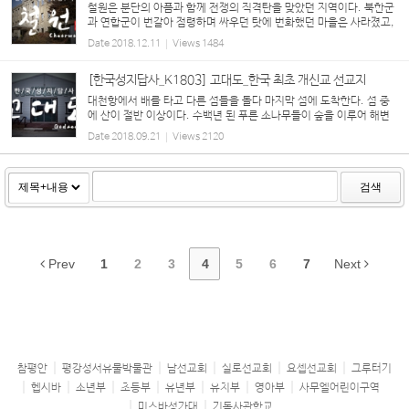
철원은 분단의 아픔과 함께 전쟁의 직격탄을 맞았던 지역이다. 북한군
과 연합군이 번갈아 점령하며 싸우던 탓에 번화했던 마을은 사라졌고,
전쟁의 잔해와 남과 북으로 갈라진 아픈 역사를 그대로 보여주는 지역
Date
2018.12.11
Views
1484
으로 변하고 말았...
[한국성지답사_K1803] 고대도_한국 최초 개신교 선교지
대천항에서 배를 타고 다른 섬들을 돌다 마지막 섬에 도착한다. 섬 중
에 산이 절반 이상이다. 수백년 된 푸른 소나무들이 숲을 이루어 해변
까지 내려오고, 그 아래로 아기자기한 집들이 모여 마을을 이룬 곳, 바
Date
2018.09.21
Views
2120
로 태안 해안국...
검색
Prev
1
2
3
4
5
6
7
Next
참평안
평강성서유물박물관
남선교회
실로선교회
요셉선교회
그루터기
헵시바
소년부
초등부
유년부
유치부
영아부
사무엘어린이구역
미스바성가대
기독사관학교