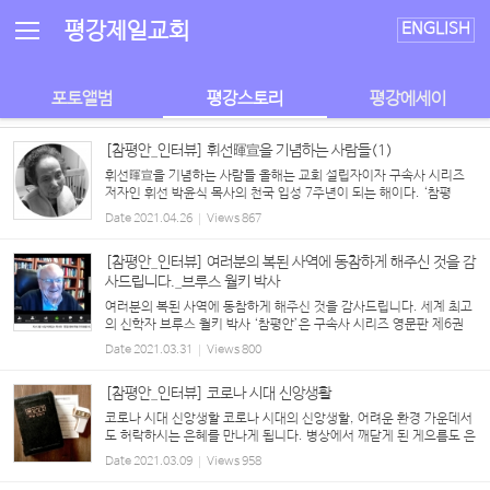
Sketchbook5, 스케치북5
Sketchbook5, 스케치북5
평강제일교회
ENGLISH
포토앨범
평강스토리
평강에세이
[참평안_인터뷰] 휘선暉宣을 기념하는 사람들(1)
휘선暉宣을 기념하는 사람들 올해는 교회 설립자이자 구속사 시리즈
저자인 휘선 박윤식 목사의 천국 입성 7주년이 되는 해이다. ‘참평
안’은 자신의 삶으로 휘선을 기념하는 박윤식 목사님의 제자들을 소개
Date
2021.04.26
Views
867
한다. 김순일 권사 #93세 #2007년부터 시작해 구속...
[참평안_인터뷰] 여러분의 복된 사역에 동참하게 해주신 것을 감
사드립니다._브루스 월키 박사
여러분의 복된 사역에 동참하게 해주신 것을 감사드립니다. 세계 최고
의 신학자 브루스 월키 박사 ‘참평안’은 구속사 시리즈 영문판 제6권
출간을 계기로, 추천사를 실은 세계 기독교계의 석학 브루스 월키 박사
Date
2021.03.31
Views
800
와 특별 인터뷰를 했다. ‘현존 세계 최고(最高)...
[참평안_인터뷰] 코로나 시대 신앙생활
코로나 시대 신앙생활 코로나 시대의 신앙생활, 어려운 환경 가운데서
도 허락하시는 은혜를 만나게 됩니다. 병상에서 깨닫게 된 게으름도 은
혜입니다. ‘성도 없는 예배’를 돕는 교역자, 찬양 인도자들의 고충도 그
Date
2021.03.09
Views
958
렇습니다. 대학 1학년 내내 헵시바 생활을 제...