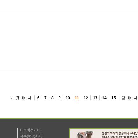
첫 페이지
끝 페이지
6
7
8
9
10
11
12
13
14
15
미스바성가대
샤론찬양선교단