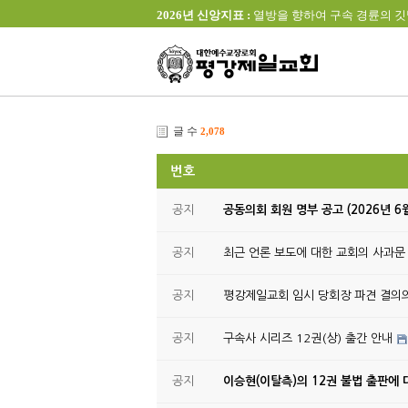
2026년 신앙지표 :
열방을 향하여 구속 경륜의 깃발을 높이 
글 수
2,078
번호
공지
공동의회 회원 명부 공고 (2026년 6
공지
최근 언론 보도에 대한 교회의 사과문
공지
평강제일교회 임시 당회장 파견 결의
공지
구속사 시리즈 12권(상) 출간 안내
공지
이승현(이탈측)의 12권 불법 출판에 