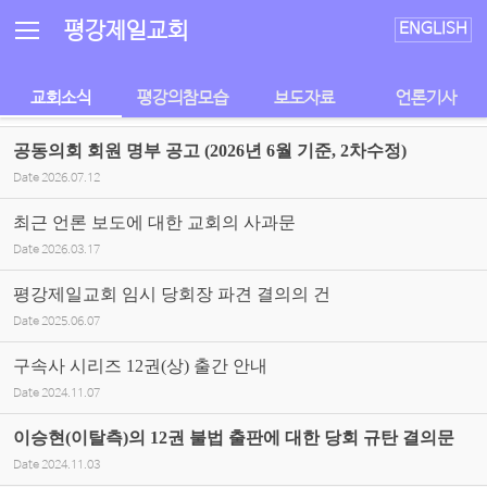
Sketchbook5, 스케치북5
Sketchbook5, 스케치북5
평강제일교회
ENGLISH
교회소식
평강의참모습
보도자료
언론기사
공동의회 회원 명부 공고 (2026년 6월 기준, 2차수정)
Date
2026.07.12
최근 언론 보도에 대한 교회의 사과문
Date
2026.03.17
평강제일교회 임시 당회장 파견 결의의 건
Date
2025.06.07
구속사 시리즈 12권(상) 출간 안내
Date
2024.11.07
이승현(이탈측)의 12권 불법 출판에 대한 당회 규탄 결의문
Date
2024.11.03