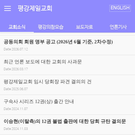
Sketchbook5, 스케치북5
Sketchbook5, 스케치북5
평강제일교회
ENGLISH
교회소식
평강의참모습
보도자료
언론기사
공동의회 회원 명부 공고 (2026년 6월 기준, 2차수정)
Date
2026.07.12
최근 언론 보도에 대한 교회의 사과문
Date
2026.03.17
평강제일교회 임시 당회장 파견 결의의 건
Date
2025.06.07
구속사 시리즈 12권(상) 출간 안내
Date
2024.11.07
이승현(이탈측)의 12권 불법 출판에 대한 당회 규탄 결의문
Date
2024.11.03