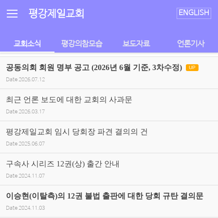
Sketchbook5, 스케치북5
Sketchbook5, 스케치북5
평강제일교회
ENGLISH
교회소식
평강의참모습
보도자료
언론기사
공동의회 회원 명부 공고 (2026년 6월 기준, 3차수정)
UP
Date
2026.07.12
최근 언론 보도에 대한 교회의 사과문
Date
2026.03.17
평강제일교회 임시 당회장 파견 결의의 건
Date
2025.06.07
구속사 시리즈 12권(상) 출간 안내
Date
2024.11.07
이승현(이탈측)의 12권 불법 출판에 대한 당회 규탄 결의문
Date
2024.11.03