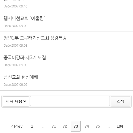
Date
2007.09.16
헵시바선교회 "어울림"
Date
2007.09.09
청년2부 그루터기선교회 성경특강
Date
2007.09.09
중국어강좌 제3기 모집
Date
2007.09.09
남선교회 헌신예배
Date
2007.09.09
검색
Prev
1
...
71
72
73
74
75
...
104