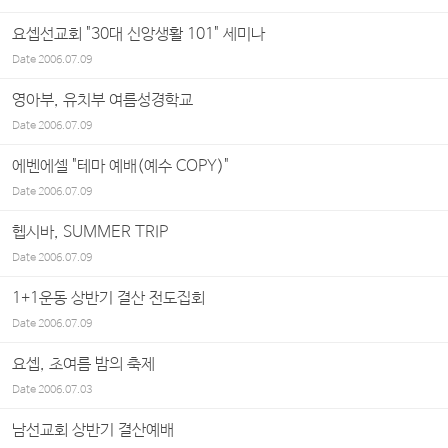
요셉선교회 "30대 신앙생활 101" 세미나
Date
2006.07.09
영아부, 유치부 여름성경학교
Date
2006.07.09
에벤에셀 "테마 예배(예수 COPY)"
Date
2006.07.09
헵시바, SUMMER TRIP
Date
2006.07.09
1+1운동 상반기 결산 전도집회
Date
2006.07.09
요셉, 초여름 밤의 축제
Date
2006.07.03
남선교회 상반기 결산예배