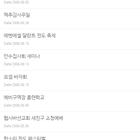
Date
2006.06.05
맥추감사주일
Date
2006.06.26
에벤에셀 달란트 전도 축제
Date
2006.06.15
안수집사회 세미나
Date
2006.06.10
요셉 바자회
Date
2006.06.15
예비구역장 훈련학교
Date
2006.06.05
헵시바선교회 새친구 초청예배
Date
2006.05.30
한소리 전도 페스티벌