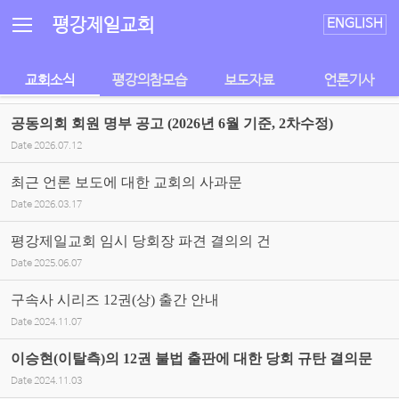
Sketchbook5, 스케치북5
Sketchbook5, 스케치북5
평강제일교회
ENGLISH
교회소식
평강의참모습
보도자료
언론기사
공동의회 회원 명부 공고 (2026년 6월 기준, 2차수정)
Date
2026.07.12
최근 언론 보도에 대한 교회의 사과문
Date
2026.03.17
평강제일교회 임시 당회장 파견 결의의 건
Date
2025.06.07
구속사 시리즈 12권(상) 출간 안내
Date
2024.11.07
이승현(이탈측)의 12권 불법 출판에 대한 당회 규탄 결의문
Date
2024.11.03