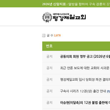
2026년 신앙지표 :
열방을 향하여 구속 경륜의 깃발을 높이 
글 수
2,078
번호
공지
공동의회 회원 명부 공고 (2026년 6
공지
최근 언론 보도에 대한 교회의 사과문
공지
평강제일교회 임시 당회장 파견 결의
공지
구속사 시리즈 12권(상) 출간 안내
공지
이승현(이탈측)의 12권 불법 출판에 