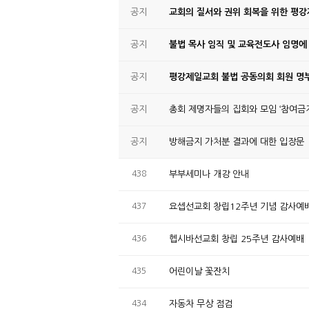
공지
교회의 질서와 권위 회복을 위한 평
공지
불법 목사 임직 및 교육전도사 임명에
공지
평강제일교회 불법 공동의회 회원 명부
공지
총회 제명자들의 집회와 모임 ‘참여금지
공지
방해금지 가처분 결과에 대한 입장문
438
부부세미나 개강 안내
437
요셉선교회 창립12주년 기념 감사예
436
헵시바선교회 창립 25주년 감사예배
435
어린이날 꽃잔치
434
자동차 무상 점검