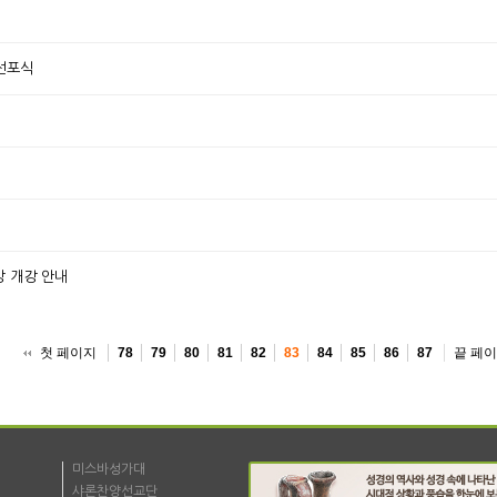
 선포식
방 개강 안내
첫 페이지
끝 페
78
79
80
81
82
83
84
85
86
87
미스바성가대
샤론찬양선교단