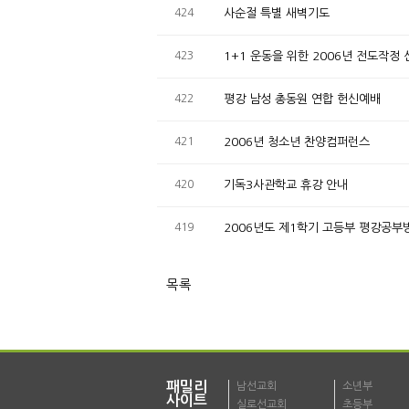
424
사순절 특별 새벽기도
423
1+1 운동을 위한 2006년 전도작정
422
평강 남성 총동원 연합 헌신예배
421
2006년 청소년 찬양컴퍼런스
420
기독3사관학교 휴강 안내
419
2006년도 제1학기 고등부 평강공부
목록
패밀리
남선교회
소년부
사이트
실로선교회
초등부