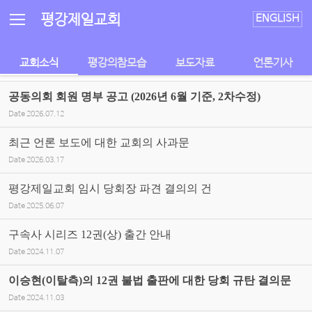
Sketchbook5, 스케치북5
Sketchbook5, 스케치북5
평강제일교회
ENGLISH
교회소식
평강의참모습
보도자료
언론기사
공동의회 회원 명부 공고 (2026년 6월 기준, 2차수정)
Date
2026.07.12
최근 언론 보도에 대한 교회의 사과문
Date
2026.03.17
평강제일교회 임시 당회장 파견 결의의 건
Date
2025.06.07
구속사 시리즈 12권(상) 출간 안내
Date
2024.11.07
이승현(이탈측)의 12권 불법 출판에 대한 당회 규탄 결의문
Date
2024.11.03