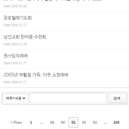
Date
2005.03.06
장로월례기도회
Date
2005.02.27
남선교회 한마음 수련회
Date
2005.02.28
권사임직예배
Date
2005.02.27
2005년 부활절 가족, 이웃 초청예배
Date
2005.02.27
검색
Prev
1
...
89
90
91
92
93
...
104