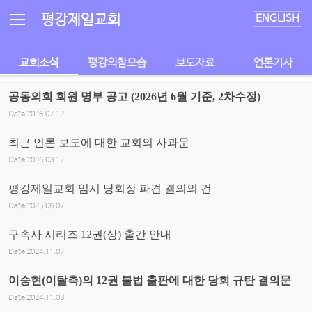
Sketchbook5, 스케치북5
Sketchbook5, 스케치북5
평강제일교회
ENGLISH
교회소식
평강의참모습
보도자료
언론기사
공동의회 회원 명부 공고 (2026년 6월 기준, 2차수정)
Date
2026.07.12
최근 언론 보도에 대한 교회의 사과문
Date
2026.03.17
평강제일교회 임시 당회장 파견 결의의 건
Date
2025.06.07
구속사 시리즈 12권(상) 출간 안내
Date
2024.11.07
이승현(이탈측)의 12권 불법 출판에 대한 당회 규탄 결의문
Date
2024.11.03