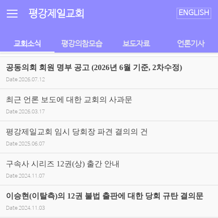
Sketchbook5, 스케치북5
Sketchbook5, 스케치북5
평강제일교회
ENGLISH
교회소식
평강의참모습
보도자료
언론기사
공동의회 회원 명부 공고 (2026년 6월 기준, 2차수정)
Date
2026.07.12
최근 언론 보도에 대한 교회의 사과문
Date
2026.03.17
평강제일교회 임시 당회장 파견 결의의 건
Date
2025.06.07
구속사 시리즈 12권(상) 출간 안내
Date
2024.11.07
이승현(이탈측)의 12권 불법 출판에 대한 당회 규탄 결의문
Date
2024.11.03