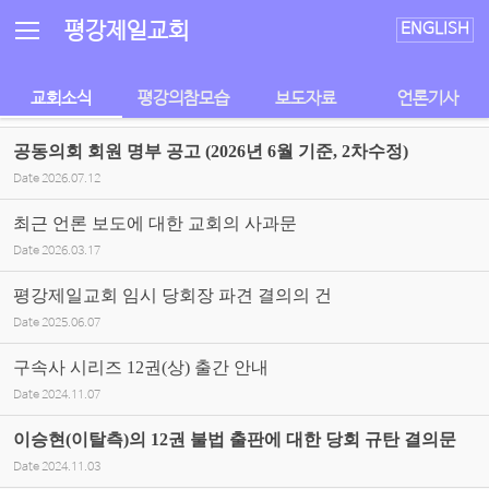
Sketchbook5, 스케치북5
Sketchbook5, 스케치북5
평강제일교회
ENGLISH
교회소식
평강의참모습
보도자료
언론기사
공동의회 회원 명부 공고 (2026년 6월 기준, 2차수정)
Date
2026.07.12
최근 언론 보도에 대한 교회의 사과문
Date
2026.03.17
평강제일교회 임시 당회장 파견 결의의 건
Date
2025.06.07
구속사 시리즈 12권(상) 출간 안내
Date
2024.11.07
이승현(이탈측)의 12권 불법 출판에 대한 당회 규탄 결의문
Date
2024.11.03