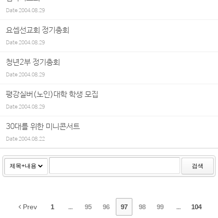
Date
2004.08.29
요셉선교회 정기총회
Date
2004.08.29
청년2부 정기총회
Date
2004.08.29
평강실버(노인)대학 학생 모집
Date
2004.08.29
30대를 위한 미니콘서트
Date
2004.08.22
검색
Prev
1
...
95
96
97
98
99
...
104