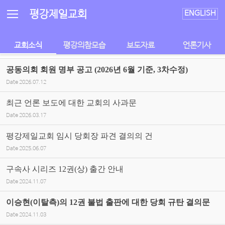
Sketchbook5, 스케치북5
Sketchbook5, 스케치북5
평강제일교회
ENGLISH
교회소식
평강의참모습
보도자료
언론기사
공동의회 회원 명부 공고 (2026년 6월 기준, 3차수정)
Date
2026.07.12
최근 언론 보도에 대한 교회의 사과문
Date
2026.03.17
평강제일교회 임시 당회장 파견 결의의 건
Date
2025.06.07
구속사 시리즈 12권(상) 출간 안내
Date
2024.11.07
이승현(이탈측)의 12권 불법 출판에 대한 당회 규탄 결의문
Date
2024.11.03