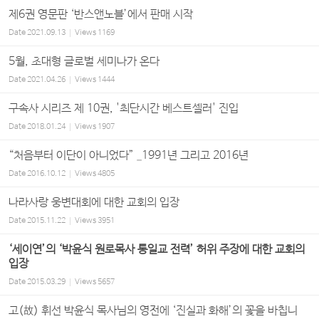
제6권 영문판 ‘반스앤노블’에서 판매 시작
Date
2021.09.13
Views
1169
5월, 초대형 글로벌 세미나가 온다
Date
2021.04.26
Views
1444
구속사 시리즈 제 10권, '최단시간 베스트셀러' 진입
Date
2018.01.24
Views
1907
“처음부터 이단이 아니었다” _1991년 그리고 2016년
Date
2016.10.12
Views
4805
나라사랑 웅변대회에 대한 교회의 입장
Date
2015.11.22
Views
3951
‘세이연’의 ‘박윤식 원로목사 통일교 전력’ 허위 주장에 대한 교회의
입장
Date
2015.03.29
Views
5657
고(故) 휘선 박윤식 목사님의 영전에 ‘진실과 화해’의 꽃을 바칩니