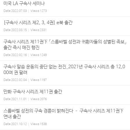
미국 LA 구속사 세미나
Date
2022.07.03
Views
1273
[구속사 시리즈 제2, 3, 4권] e북 출간
Date
2022.03.15
Views
2331
구속사 시리즈 제11권下 「스룹바벨 성전과 귀환자들의 성별된 족보」
출간 즉시 매진 행진
Date
2022.02.16
Views
1249
구속사 말씀 운동의 중단 없는 전진_2021년 구속사 시리즈 총 12,0
00여 권 팔려
Date
2022.02.04
Views
1197
만화 구속사 시리즈 제11권 출간
Date
2021.11.01
Views
2076
스룹바벨 성전의 구속 경륜이 밝혀진다 – 구속사 시리즈 제11권下
연내 출간
Date
2021.10.12
Views
1538