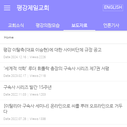
평강제일교회
ENGLISH
교회소식
평강의참모습
보도자료
언론기사
Home
평강 이탈측(대표 이승현)에 대한 사이비단체 규정 공고
Date
2024.12.16
Views
2226
‘세계적 석학’ 루더 휘틀락 총장의 구속사 시리즈 제7권 서평
Date
2023.02.17
Views
2118
구속사 시리즈 발간 15주년
Date
2022.11.03
Views
1203
[이탈리아 구속사 세미나] 온라인으로 씨를 뿌려 오프라인으로 거두
다
Date
2022.07.28
Views
1338