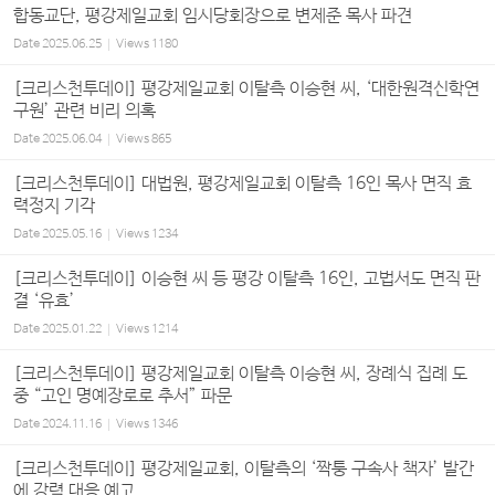
합동교단, 평강제일교회 임시당회장으로 변제준 목사 파견
Date
2025.06.25
Views
1180
[크리스천투데이] 평강제일교회 이탈측 이승현 씨, ‘대한원격신학연
구원’ 관련 비리 의혹
Date
2025.06.04
Views
865
[크리스천투데이] 대법원, 평강제일교회 이탈측 16인 목사 면직 효
력정지 기각
Date
2025.05.16
Views
1234
[크리스천투데이] 이승현 씨 등 평강 이탈측 16인, 고법서도 면직 판
결 ‘유효’
Date
2025.01.22
Views
1214
[크리스천투데이] 평강제일교회 이탈측 이승현 씨, 장례식 집례 도
중 “고인 명예장로로 추서” 파문
Date
2024.11.16
Views
1346
[크리스천투데이] 평강제일교회, 이탈측의 ‘짝퉁 구속사 책자’ 발간
에 강력 대응 예고