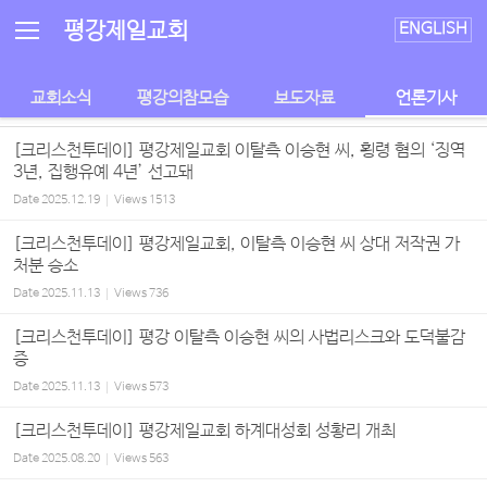
Sketchbook5, 스케치북5
Sketchbook5, 스케치북5
평강제일교회
ENGLISH
교회소식
평강의참모습
보도자료
언론기사
[크리스천투데이] 평강제일교회 이탈측 이승현 씨, 횡령 혐의 ‘징역
3년, 집행유예 4년’ 선고돼
Date
2025.12.19
Views
1513
[크리스천투데이] 평강제일교회, 이탈측 이승현 씨 상대 저작권 가
처분 승소
Date
2025.11.13
Views
736
[크리스천투데이] 평강 이탈측 이승현 씨의 사법리스크와 도덕불감
증
Date
2025.11.13
Views
573
[크리스천투데이] 평강제일교회 하계대성회 성황리 개최
Date
2025.08.20
Views
563