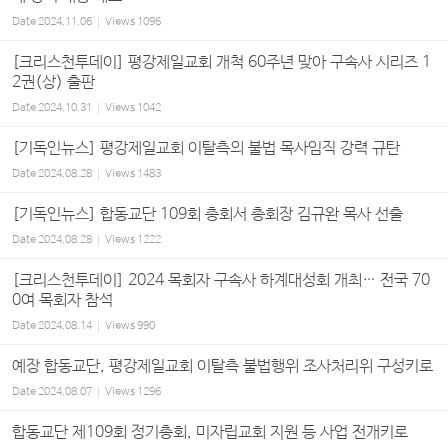
Date
2024.11.06
Views
1096
[크리스천투데이] 평강제일교회 개척 60주년 맞아 구속사 시리즈 1
2권(상) 출판
Date
2024.10.31
Views
1042
[기독인뉴스] 평강제일교회 이탈측의 불법 목사임직 강력 규탄
Date
2024.08.28
Views
1483
[기독인뉴스] 합동교단 109회 총회서 총회장 김규완 목사 선출
Date
2024.08.28
Views
1222
[크리스천투데이] 2024 목회자 구속사 하계대성회 개최… 전국 70
0여 목회자 참석
Date
2024.08.14
Views
990
예장 합동교단, 평강제일교회 이탈측 불법행위 조사처리위 구성키로
Date
2024.08.07
Views
1296
합동교단 제109회 정기총회, 미자립교회 지원 등 사업 전개키로