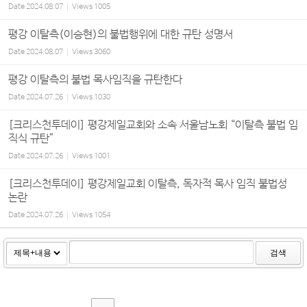
Date
2024.08.07
Views
1005
평강 이탈측(이승현)의 불법행위에 대한 규탄 성명서
Date
2024.08.07
Views
3060
평강 이탈측의 불법 목사임직을 규탄한다
Date
2024.07.26
Views
1030
[크리스천투데이] 평강제일교회와 소속 서울남노회 “이탈측 불법 임
직식 규탄”
Date
2024.07.26
Views
1001
[크리스천투데이] 평강제일교회 이탈측, 독자적 목사 임직 불법성
논란
Date
2024.07.26
Views
1054
검색