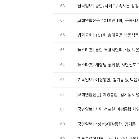
68
[한국일보] 종합/사회 “구속사는 성경
67
[교회연합신문 2018년 1월] 구속사
66
[법과교회] 101회 총대들은 박윤식
65
[뉴스타겟] 통합 특별사면위, "故 박
64
[뉴스타겟] 채영남 총회장, 사면선포
63
[기독일보] 예장통합, 김기동·故 박윤
62
[교회연합신문] 예장통합, 김기동·이
61
[국민일보] 사면 선포한 예장통합 채영
60
[국민일보] <상보>예장통합, 김기동 ·