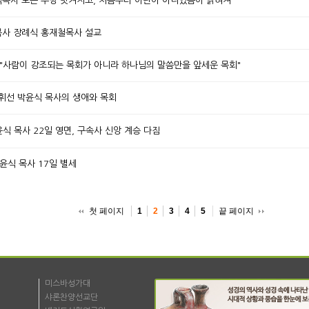
윤식목사 모든 누명 벗겨지고, 처음부터 이단이 아니었음이 밝혀져
식목사 장례식 홍재철목사 설교
] "사람이 강조되는 목회가 아니라 하나님의 말씀만을 앞세운 목회"
/ 휘선 박윤식 목사의 생애와 목회
윤식 목사 22일 영면, 구속사 신앙 계승 다짐
박윤식 목사 17일 별세
첫 페이지
끝 페이지
1
2
3
4
5
미스바성가대
샤론찬양선교단