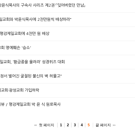
/ 박윤식목사의 구속사 사리즈 제2권 「잊어버렸던 만남」
강제일교회와 박윤식목사에 2천만원씩 배상하라"
, 평강제일교회에 4천만 원 배상
교회 명예훼손 '승소'
제일교회, ‘황금종을 울려라’ 성경퀴즈 대회
 과정서 벌어진 굴절된 불신의 벽 허물고"
제일교회·광성교회 가입허락
터뷰 / 평강제일교회 박 윤 식 원로목사
첫 페이지
끝 페이지
1
2
3
4
5