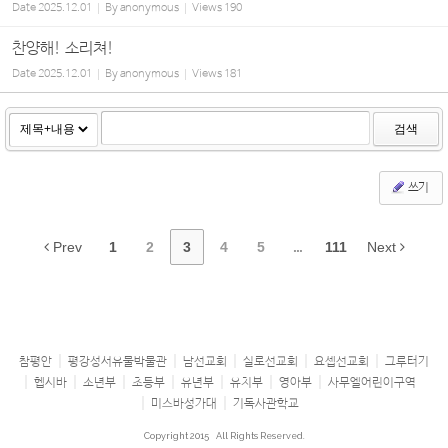
Date
2025.12.01
By
anonymous
Views
190
찬양해! 소리쳐!
Date
2025.12.01
By
anonymous
Views
181
검색
쓰기
Prev
1
2
3
4
5
...
111
Next
참평안
평강성서유물박물관
남선교회
실로선교회
요셉선교회
그루터기
헵시바
소년부
초등부
유년부
유치부
영아부
사무엘어린이구역
미스바성가대
기독사관학교
Copyright 2015
All Rights Reserved.