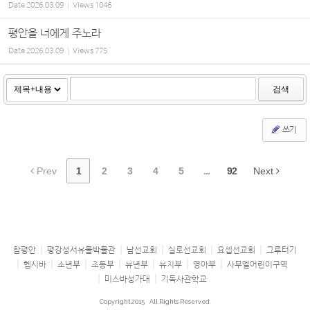
Date
2026.03.09
Views
1046
평안을 너에게 주노라
Date
2026.03.09
Views
775
검색
쓰기
Prev
1
2
3
4
5
...
92
Next
참평안
평강성서유물박물관
남선교회
실로선교회
요셉선교회
그루터기
헵시바
소년부
초등부
유년부
유치부
영아부
사무엘어린이구역
미스바성가대
기독사관학교
Copyright 2015
All Rights Reserved.