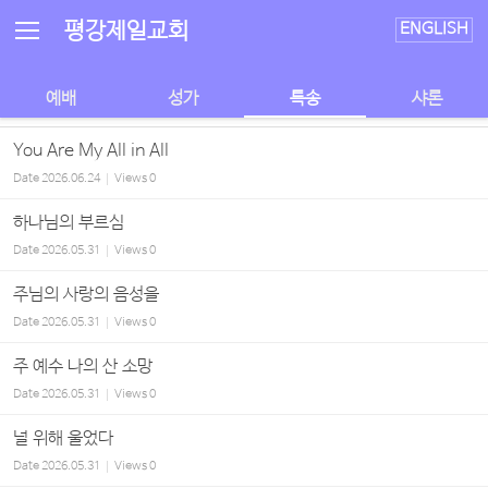
Sketchbook5, 스케치북5
Sketchbook5, 스케치북5
평강제일교회
ENGLISH
예배
성가
특송
샤론
You Are My All in All
Date
2026.06.24
Views
0
하나님의 부르심
Date
2026.05.31
Views
0
주님의 사랑의 음성을
Date
2026.05.31
Views
0
주 예수 나의 산 소망
Date
2026.05.31
Views
0
널 위해 울었다
Date
2026.05.31
Views
0