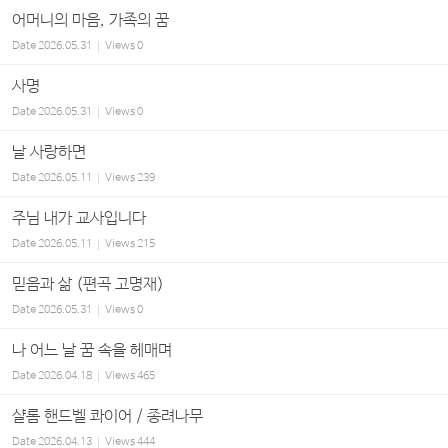
어머니의 마음, 가족의 꿈
Date
2026.05.31
Views
0
사명
Date
2026.05.31
Views
0
날 사랑하면
Date
2026.05.11
Views
239
주님 내가 교사입니다
Date
2026.05.11
Views
215
믿음과 삶 (편곡 고명재)
Date
2026.05.31
Views
0
나 어느 날 꿈 속을 헤매며
Date
2026.04.18
Views
465
샬롬 핸드벨 콰이어 / 종려나무
Date
2026.04.13
Views
444