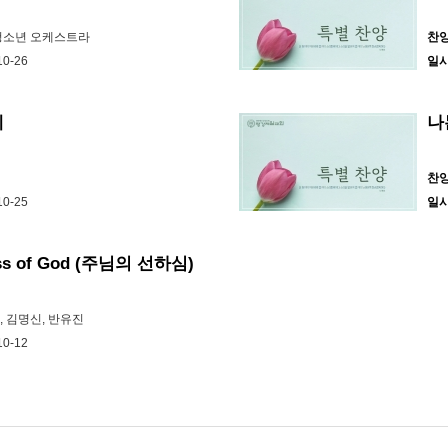
 청소년 오케스트라
찬
10-26
일
네
나
찬
10-25
일
ss of God (주님의 선하심)
, 김명신, 반유진
10-12