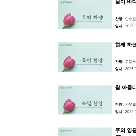
물이 바다
찬양
: 안수
일시
: 2025-
함께 하셨
찬양
: 고등
일시
: 2025-
참 아름
찬양
: 사무
일시
: 2025-
주의 영광 M