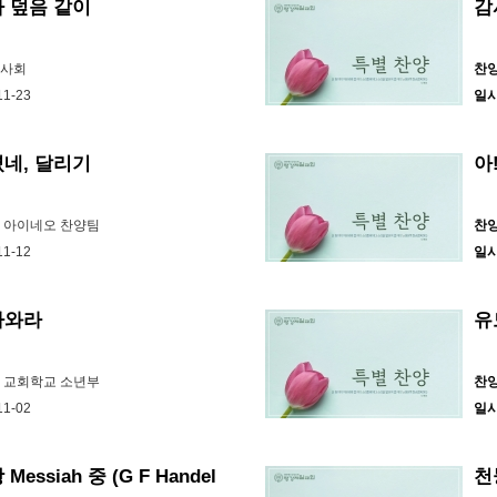
 덮음 같이
감
집사회
찬
11-23
일
네, 달리기
아
부 아이네오 찬양팀
찬
11-12
일
다와라
엘 교회학교 소년부
찬
11-02
일
essiah 중 (G F Handel