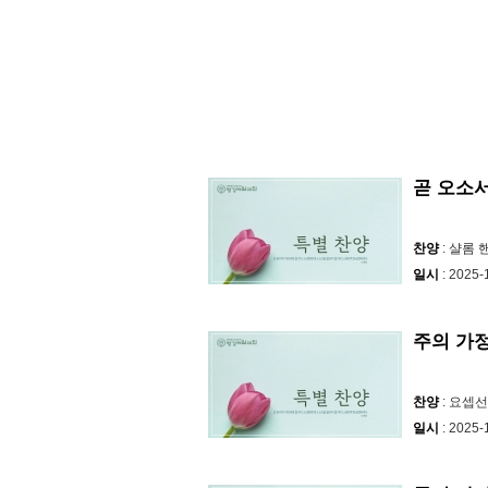
곧 오소
찬양
: 샬롬
일시
: 2025-
주의 가
찬양
: 요셉
일시
: 2025-