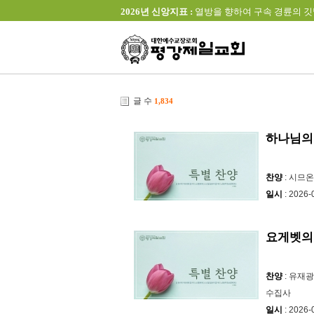
2026년 신앙지표 :
열방을 향하여 구속 경륜의 깃발을 높이 
글 수
1,834
하나님의
찬양
: 시므
일시
: 2026-
요게벳의
찬양
: 유재광
수집사
일시
: 2026-