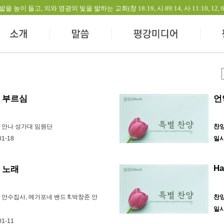
들고, 의와 영광의 빛을 발하는 교회(창 18:19, 시 89:14, 사 11:10, 12, 60:1-
 부르심
언
온 안나 성가대 임원단
찬
01-18
일
Ha
 노래
 안수집사, 메가포네 밴드 ft.박창준 안
찬
일
01-11