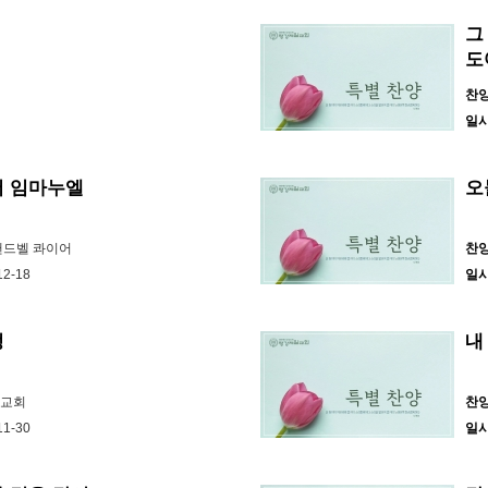
그
도
찬
일
서 임마누엘
오
 핸드벨 콰이어
찬
12-18
일
정
내
선교회
찬
11-30
일