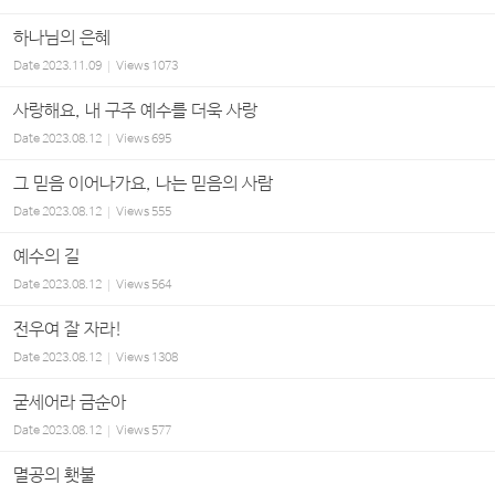
하나님의 은혜
Date
2023.11.09
Views
1073
사랑해요, 내 구주 예수를 더욱 사랑
Date
2023.08.12
Views
695
그 믿음 이어나가요, 나는 믿음의 사람
Date
2023.08.12
Views
555
예수의 길
Date
2023.08.12
Views
564
전우여 잘 자라!
Date
2023.08.12
Views
1308
굳세어라 금순아
Date
2023.08.12
Views
577
멸공의 횃불