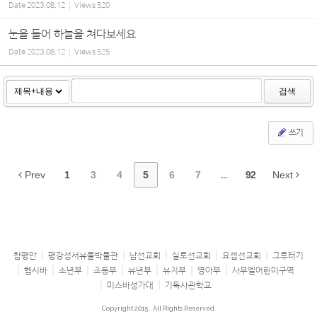
Date
2023.08.12
Views
520
눈을 들어 하늘을 쳐다보세요
Date
2023.08.12
Views
525
검색
쓰기
Prev
1
3
4
5
6
7
...
92
Next
참평안
평강성서유물박물관
남선교회
실로선교회
요셉선교회
그루터기
헵시바
소년부
초등부
유년부
유치부
영아부
사무엘어린이구역
미스바성가대
기독사관학교
Copyright 2015
All Rights Reserved.