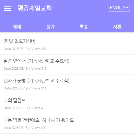
Sketchbook5, 스케치북5
Sketchbook5, 스케치북5
평강제일교회
ENGLISH
예배
성가
특송
샤론
주 날 일으키시네
Date
2025.05.19
Views
408
말씀 앞에서 (기독사관학교 수료식)
Date
2025.05.19
Views
349
십자가 군병 (기독사관학교 수료식)
Date
2025.05.19
Views
311
나의 달란트
Date
2025.05.19
Views
413
나는 맘을 전했어요, 하나님 저 왔어요
Date
2025.05.15
Views
490