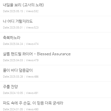
내일을 보리 (교사의 노래)
Date
2025.05.15
Views
532
나 어디 거할지라도
Date
2025.05.01
Views
523
축복하노라
Date
2025.04.24
Views
474
샬롬 핸드벨 콰이어 - Blessed Assurance
Date
2025.04.03
Views
479
물이 바다 덮음같이
Date
2025.03.28
Views
486
주를 찬양
Date
2024.10.05
Views
491
파도 속에 주 손길, 이 믿음 더욱 굳세라
Date
2024.01.05
Views
490