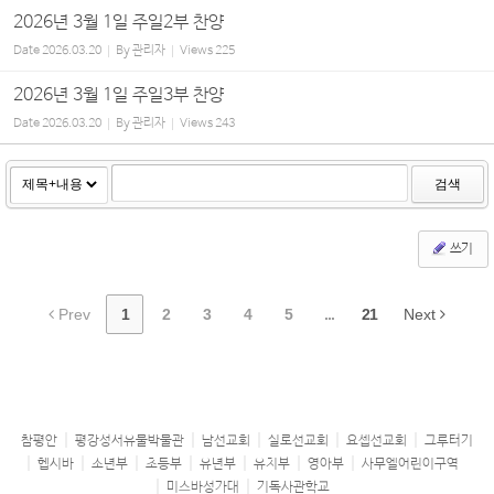
2026년 3월 1일 주일2부 찬양
Date
2026.03.20
By
관리자
Views
225
2026년 3월 1일 주일3부 찬양
Date
2026.03.20
By
관리자
Views
243
검색
쓰기
Prev
1
2
3
4
5
...
21
Next
참평안
평강성서유물박물관
남선교회
실로선교회
요셉선교회
그루터기
헵시바
소년부
초등부
유년부
유치부
영아부
사무엘어린이구역
미스바성가대
기독사관학교