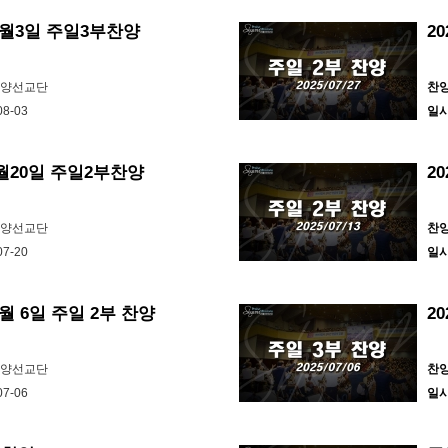
 8월3일 주일3부찬양
2
찬양선교단
찬
08-03
일
7월20일 주일2부찬양
2
찬양선교단
찬
07-20
일
7월 6일 주일 2부 찬양
2
찬양선교단
찬
07-06
일