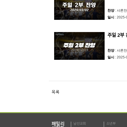
찬양
: 샤론
일시
: 2025-
주일 2부 ᄎ
찬양
: 샤론
일시
: 2025-
목록
패밀리
남선교회
소년부