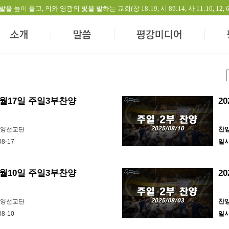
들고, 의와 영광의 빛을 발하는 교회(창 18:19, 시 89:14, 사 11:10, 12, 60:1-
 8월17일 주일3부찬양
2
찬양선교단
찬
08-17
일
 8월10일 주일3부찬양
2
찬양선교단
찬
08-10
일