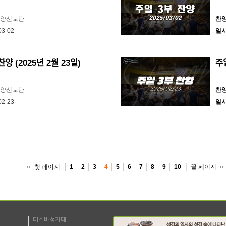
찬양선교단
찬
03-02
일
ᅡᆫ양 (2025년 2월 23일)
주ᄋ
찬양선교단
찬
02-23
일
첫 페이지
끝 페이지
1
2
3
4
5
6
7
8
9
10
미스바성가대