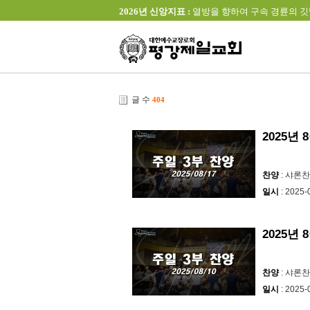
2026년 신앙지표 :
열방을 향하여 구속 경륜의 깃발을 높이 
글 수
404
2025년
찬양
: 샤론
일시
: 2025-
2025년
찬양
: 샤론
일시
: 2025-