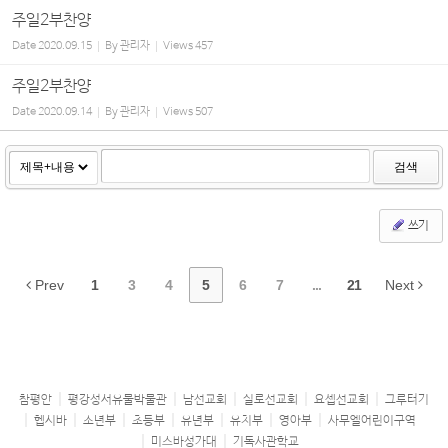
주일2부찬양
Date
2020.09.15
By
관리자
Views
457
주일2부찬양
Date
2020.09.14
By
관리자
Views
507
검색
쓰기
Prev
1
3
4
5
6
7
...
21
Next
참평안
평강성서유물박물관
남선교회
실로선교회
요셉선교회
그루터기
헵시바
소년부
초등부
유년부
유치부
영아부
사무엘어린이구역
미스바성가대
기독사관학교