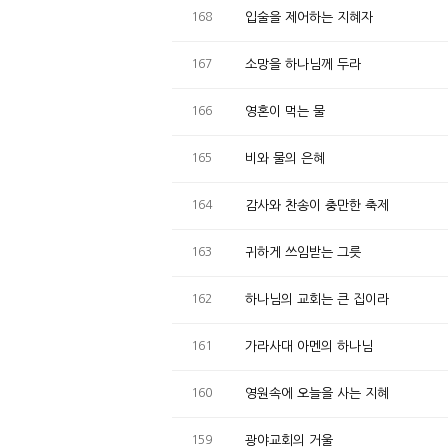
168
입술을 제어하는 지혜자
167
소망을 하나님께 두라
166
영혼이 먹는 물
165
비와 물의 은혜
164
감사와 찬송이 충만한 축제
163
귀하게 쓰임받는 그릇
162
하나님의 교회는 큰 집이라
161
가라사대 아멘의 하나님
160
영원속에 오늘을 사는 지혜
159
광야교회의 거울