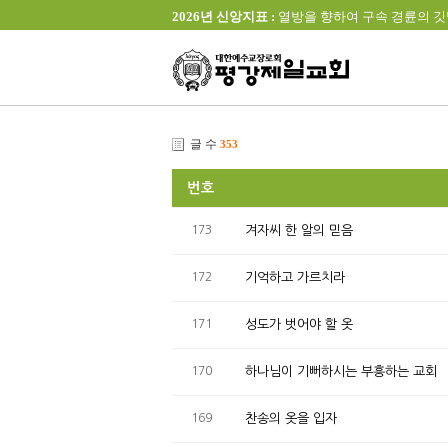
2026년 신앙지표 :
열방을 향하여 구속 경륜의 깃발을 높이 
글 수
353
번호
173
겨자씨 한 알의 믿음
172
기억하고 가르치라
171
성도가 벗어야 할 옷
170
하나님이 기뻐하시는 부흥하는 교회
169
찬송의 옷을 입자