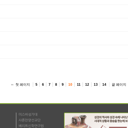
첫 페이지
끝 페이지
5
6
7
8
9
10
11
12
13
14
미스바성가대
샤론찬양선교단
베리트신학연구원