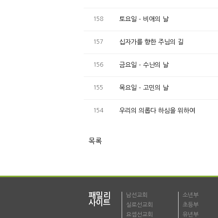
158
토요일 - 비애의 날
157
십자가를 향한 주님의 길
156
금요일 - 수난의 날
155
목요일 - 고민의 날
154
우리의 의롭다 하심을 위하여
목록
패밀리
남선교회
소년부
사이트
실로선교회
초등부
요셉선교회
유년부