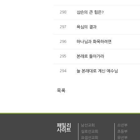
298
삼손의 큰 힘은?
297
욕심의 결과
296
하나님과 화목하려면
295
본래로 돌아가라
294
늘 본래대로 계신 예수님
목록
패밀리
남선교회
소년부
사이트
실로선교회
초등부
요셉선교회
유년부