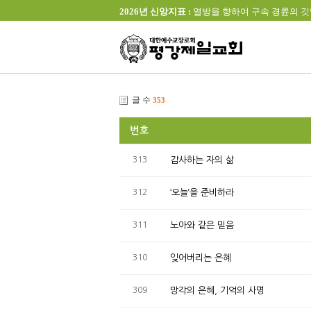
2026년 신앙지표 :
열방을 향하여 구속 경륜의 깃발을 높이 
글 수
353
번호
313
감사하는 자의 삶
312
‘오늘’을 준비하라
311
노아와 같은 믿음
310
잊어버리는 은혜
309
망각의 은혜, 기억의 사명