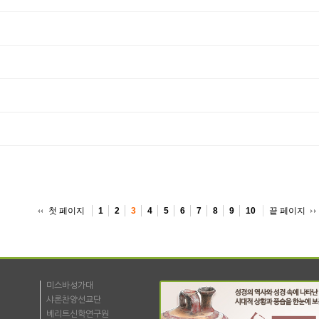
첫 페이지
끝 페이지
1
2
3
4
5
6
7
8
9
10
미스바성가대
샤론찬양선교단
베리트신학연구원