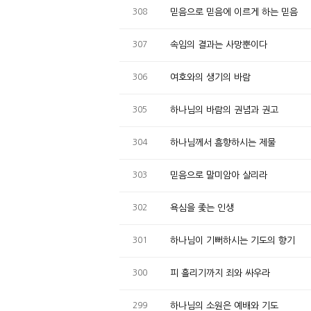
308
믿음으로 믿음에 이르게 하는 믿음
307
속임의 결과는 사망뿐이다
306
여호와의 생기의 바람
305
하나님의 바람의 권념과 권고
304
하나님께서 흠향하시는 제물
303
믿음으로 말미암아 살리라
302
욕심을 좇는 인생
301
하나님이 기뻐하시는 기도의 향기
300
피 흘리기까지 죄와 싸우라
299
하나님의 소원은 예배와 기도