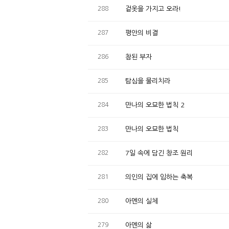
288
겉옷을 가지고 오라!
287
평안의 비결
286
참된 부자
285
탐심을 물리치라
284
만나의 오묘한 법칙 2
283
만나의 오묘한 법칙
282
7일 속에 담긴 창조 원리
281
의인의 집에 임하는 축복
280
아멘의 실체
279
아멘의 삶