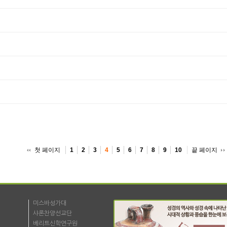
첫 페이지
끝 페이지
1
2
3
4
5
6
7
8
9
10
미스바성가대
샤론찬양선교단
베리트신학연구원