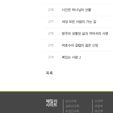
278
시간은 하나님의 선물
277
세상 모든 사람의 가는 길
276
방주의 성별된 삶과 까마귀의 사명
275
여호수아 갈렙의 젊은 신앙
274
복있는 사람 2
목록
패밀리
남선교회
소년부
사이트
실로선교회
초등부
요셉선교회
유년부