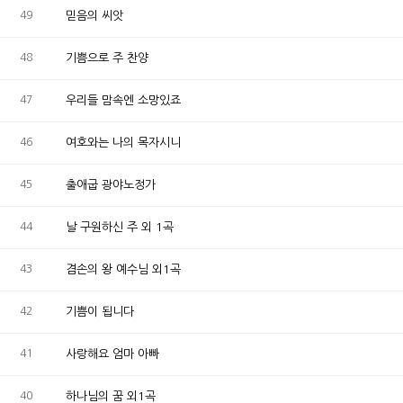
49
믿음의 씨앗
48
기쁨으로 주 찬양
47
우리들 맘속엔 소망있죠
46
여호와는 나의 목자시니
45
출애굽 광야노정가
44
날 구원하신 주 외 1곡
43
겸손의 왕 예수님 외1곡
42
기쁨이 됩니다
41
사랑해요 엄마 아빠
40
하나님의 꿈 외1곡