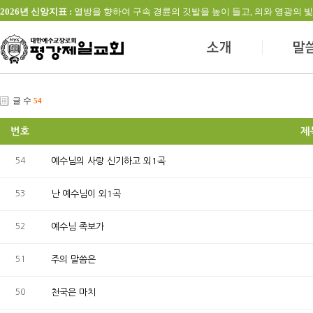
2026년 신앙지표 :
열방을 향하여 구속 경륜의 깃발을 높이 들고, 의와 영광의 빛을 발하는 교회(창
글 수
54
번호
제
54
예수님의 사랑 신기하고 외1곡
53
난 예수님이 외1곡
52
예수님 족보가
51
주의 말씀은
50
천국은 마치