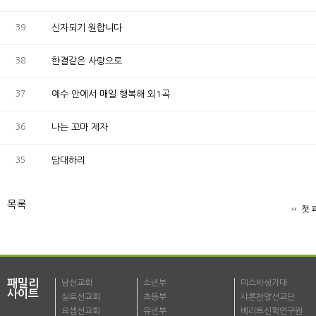
39
신자되기 원합니다
38
한결같은 사랑으로
37
예수 안에서 매일 행복해 외1곡
36
나는 꼬마 제자
35
담대하리
목록
첫 
패밀리
남선교회
소년부
미스바성가대
사이트
실로선교회
초등부
샤론찬양선교단
요셉선교회
유년부
베리트신학연구원