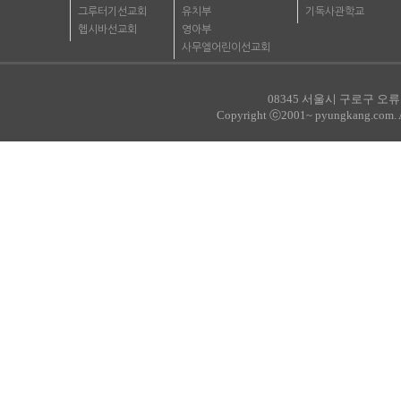
그루터기선교회
유치부
기독사관학교
헵시바선교회
영아부
사무엘어린이선교회
08345 서울시 구로구 오류로
Copyright ⓒ2001~ pyungkang.com. All