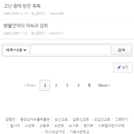
고난 중에 받은 축복
Date
2009.12.13
By
관리자
Views
360
횃불언약의 약속과 성취
Date
2009.11.22
By
관리자
Views
311
검색
쓰기
Prev
1
2
3
4
5
Next
참평안
평강성서유물박물관
남선교회
실로선교회
요셉선교회
그루터기
헵시바
소년부
초등부
유년부
유치부
영아부
사무엘어린이구역
미스바성가대
기독사관학교