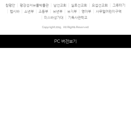
참평안
평강성서유물박물관
남선교회
실로선교회
요셉선교회
그루터기
헵시바
소년부
초등부
유년부
유치부
영아부
사무엘어린이구역
미스바성가대
기독사관학교
Copyright 2015
All Rights Reserved.
PC 버전보기