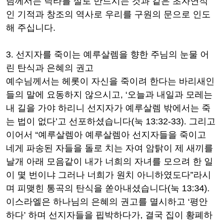
님께서는 낙타를 실로 만드시는 것과 같은 초자연적
인 기적과 창조의 역사로 우리를 구원의 문으로 인도
해 주십니다
.
3.
선지자를 죽이는 예루살렘을 향한 주님의 눈물 어
린 탄식과 은혜의 권고
예수님께서는 헤롯이 자신을 죽이려 한다는 바리새인
들의 말에 요동하지 않으시고
, ‘
오늘과 내일과 모레는
내 길을 가야 하리니 선지자가 예루살렘 밖에서는 죽
는 법이 없다
’
고 선포하셨습니다
(
눅
13:32-33).
그리고
이어서
“
예루살렘아 예루살렘아 선지자들을 죽이고
네게 파송된 자들을 돌로 치는 자여 암탉이 제 새끼를
날개 아래 모음같이 내가 너희의 자녀를 모으려 한 일
이 몇 번이냐 그러나 너희가 원치 아니하였도다
”
라시
며 피맺힌 통곡의 탄식을 쏟아내셨습니다
(
눅
13:34).
이스라엘은 하나님의 은혜의 권고를 멸시하고
‘
평안
하다
’
하며 선지자들을 핍박하다가
,
결국 집이 황폐하