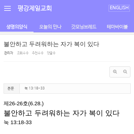
Sketchbook5, 스케치북5
Sketchbook5, 스케치북5
평강제일교회
ENGLISH
생명의양식
오늘의 만나
갓모닝브레드
테마바이블
불안하고 두려워하는 자가 복이 있다
관리자
조회 수
0
추천 수
0
댓글
0
본문
눅 13:18-33
제
26-26
호
(6.28.)
불안하고 두려워하는 자가 복이 있다
눅
13:18-33