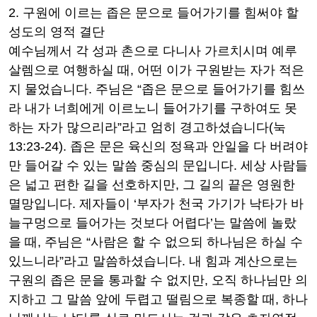
2.
구원에 이르는 좁은 문으로 들어가기를 힘써야 할
성도의 영적 결단
예수님께서 각 성과 촌으로 다니사 가르치시며 예루
살렘으로 여행하실 때
,
어떤 이가 구원받는 자가 적은
지 물었습니다
.
주님은
“
좁은 문으로 들어가기를 힘쓰
라 내가 너희에게 이르노니 들어가기를 구하여도 못
하는 자가 많으리라
”
라고 엄히 경고하셨습니다
(
눅
13:23-24).
좁은 문은 육신의 정욕과 안일을 다 버려야
만 들어갈 수 있는 말씀 중심의 문입니다
.
세상 사람들
은 넓고 편한 길을 선호하지만
,
그 길의 끝은 영원한
멸망입니다
.
제자들이
‘
부자가 천국 가기가 낙타가 바
늘구멍으로 들어가는 것보다 어렵다
’
는 말씀에 놀랐
을 때
,
주님은
“
사람은 할 수 없으되 하나님은 하실 수
있느니라
”
라고 말씀하셨습니다
.
내 힘과 계산으로는
구원의 좁은 문을 통과할 수 없지만
,
오직 하나님만 의
지하고 그 말씀 앞에 두렵고 떨림으로 복종할 때
,
하나