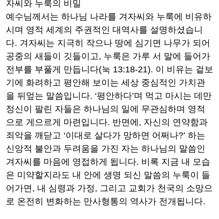
자씨와 누룩의 비밀
예수님께서는 하나님 나라를 겨자씨와 누룩에 비유하
시며 영적 세계의 주권적인 대역사를 설명하셨습니
다
.
겨자씨는 지극히 작으나 땅에 심기면 나무가 되어
공중의 새들이 깃들이고
,
누룩은 가루 서 말에 들어가
전부를 부풀게 만듭니다
(
눅
13:18-21).
이 비유는 겉보
기에 화려하고 평안해 보이는 세상 중심적인 가치관
을 뒤엎는 말씀입니다
. ‘
평안하다
’
며 먹고 마시는 데만
정신이 팔린 자들은 하나님의 일에 무관심하며 영적
으로 게으르게 마련입니다
.
반면에
,
자신의 연약함과
죄악을 깨닫고
‘
이대로 살다가 망하면 어쩌나
?’
하는
신앙적 불안과 두려움을 가진 자는 하나님의 말씀인
겨자씨를 마음에 영접하게 됩니다
.
비록 지금 내 모습
은 미약할지라도 내 안에 생명 되신 말씀의 누룩이 들
어가면
,
내 심령과 가정
,
그리고 교회가 천국의 소망으
로 온전히 변화하는 만사형통의 역사가 전개됩니다
.