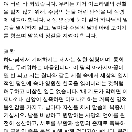
여 버린 바 되었습니다
.
우리는 과거 이스라엘의 전철
을 밟지 않기 위해
,
주님의 눈물 어린 탄식을 내 심령
에 새겨야 합니다
.
세상 영광에 눈이 멀어 하나님의 말
씀을 멸시하지 말고
,
날마다 주님의 날개 아래 모이기
를 힘쓰며 말씀의 정절을 지켜야 합니다
.
결론
:
하나님께서 기뻐하시는 제사는 상한 심령이며
,
통회
하고 두려워하는 마음입니다
.
이 땅의 아카시아꽃이
몇 번 피고 지는 찰나와 같은 세월 속에서 세상의 일시
적인 평안에 속아 영원한 천국을 잃어버리는 것처럼
허무하고 비참한 일은 없습니다
. ‘
내 기도가 막히면 어
쩌나
?
내 신앙이 실족하면 어쩌나
?’
하는 거룩한 영적
불안감을 가지고
,
날마다 자신을 쳐서 말씀에 복종시
키십시오
.
남을 비방하고 원망하는 사망의 언어를 완
전히 청산하고
,
서로를 부활과 생명의 존재로 축복하
며 구원의 좁은 문을 향해 함께 걸어가야 합니다
.
우리