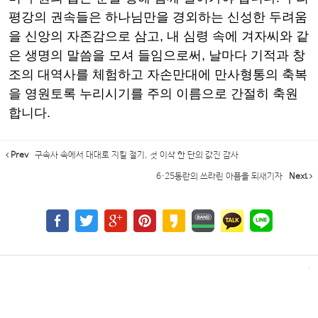
평강의 권속들은 하나님만을 경외하는 신성한 두려움
을 신앙의 자존감으로 삼고
,
내 심령 속에 겨자씨와 같
은 생명의 말씀을 모셔 들임으로써
,
날마다 기적과 창
조의 대역사를 체험하고 자손만대에 만사형통의 축복
을 영원토록 누리시기를 주의 이름으로 간절히 축원
합니다
.
Prev
구속사 속에서 대대로 지킬 절기, 첫 이삭 한 단의 값진 감사
6·25동란의 쓰라린 아픔을 되새기자
Next