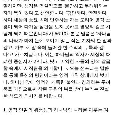
말하지만
,
성경은 역설적으로
‘
불안하고 두려워하는
자가 복이 있다
’
고 선언합니다
. ‘
평안하다
,
안전하다
’
하며 세상의 풍요 속에 안주하는 자는 도리어 영적 소
경이 되어 다가올 심판을 보지 못하고 멸망의 길로 치
닫게 되기 때문입니다
(
사
56:10).
본문 말씀은
‘
하나님
의 나라가 마치 눈에 보이지 않는 작은 겨자씨 한 알과
같고
,
가루 서 말 속에 들어간 한 주먹의 누룩과 같
다
’
고 가르치십니다
.
이는 하나님의 역사가 세상의 화
려한 중심지가 아니라
,
낮고 미약한 자들의 영적 갈급
함 속에서 시작됨을 의미합니다
.
오늘 선포되는 말씀
을 통해 육신의 평안이라는 영적 마취 상태에서 벗어
나
,
하나님 앞에 영적인 거룩한 불안과 경외하는 두려
움을 가짐으로써 참된 구원의 복을 받아 누리는 진실
한 성도가 되시기를 바랍니다
.
1.
영적 안일의 위험성과 하나님의 나라를 이루는 겨