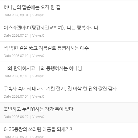
하나님의 말씀에는 오직 한 길
Date
2026.08.01
Views
0
이스라엘이여(평강제일교회여), 너는 행복자로다
Date
2026.07.24
Views
0
꽉 막힌 길을 뚫고 지름길로 통행하시는 예수
Date
2026.07.19
Views
0
나와 함께하시고 나와 동행하시는 하나님
Date
2026.07.10
Views
0
구속사 속에서 대대로 지킬 절기, 첫 이삭 한 단의 값진 감사
Date
2026.07.04
Views
0
불안하고 두려워하는 자가 복이 있다
Date
2026.06.27
Views
0
6·25동란의 쓰라린 아픔을 되새기자
Date
2026.06.20
Views
0